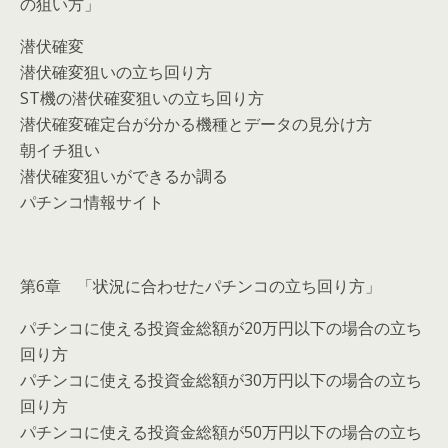
の狙い方」
潜伏確変
潜伏確変狙いの立ち回り方
ST機の潜伏確変狙いの立ち回り方
潜伏確変確定台が分かる機種とデータの見分け方
朝イチ狙い
潜伏確変狙いができるか調る
パチンコ情報サイト
第6章 「状況に合わせたパチンコの立ち回り方」
パチンコに使える投資金総額が20万円以下の場合の立ち
回り方
パチンコに使える投資金総額が30万円以下の場合の立ち
回り方
パチンコに使える投資金総額が50万円以下の場合の立ち