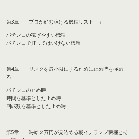
第3章 「プロが好む稼げる機種リスト！」
パチンコの稼ぎやすい機種
パチンコで打ってはいけない機種
第4章 「リスクを最小限にするために止め時を極め
る」
パチンコの止め時
時間を基準とした止め時
回転数を基準とした止め時
第5章 「時給２万円が見込める朝イチランプ機種とそ