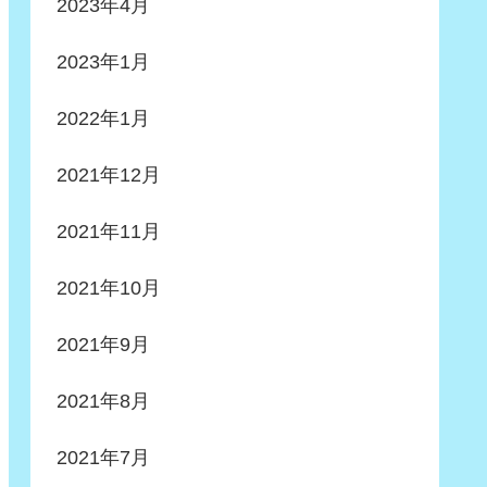
2023年4月
2023年1月
2022年1月
2021年12月
2021年11月
2021年10月
2021年9月
2021年8月
2021年7月