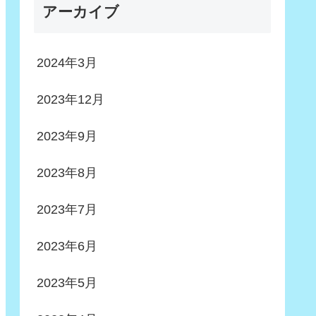
アーカイブ
2024年3月
2023年12月
2023年9月
2023年8月
2023年7月
2023年6月
2023年5月