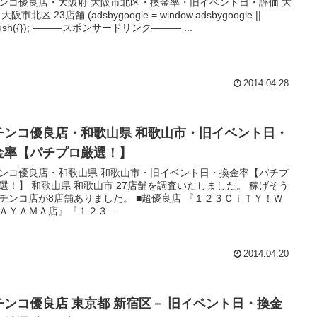
ンコ優良店・大阪府 大阪市北区・換金率・旧イベント日・評価 大
23店舗 (adsbygoogle = window.adsbygoogle ||
[]).push({}); ———スポンサードリンク——— ...
2014.04.28
チンコ優良店・和歌山県 和歌山市・旧イベント日・
金率【パチプロ厳選！】
ンコ優良店・和歌山県 和歌山市・旧イベント日・換金率【パチプ
山市 27店舗を調査いたしました。 稼げそう
コ店が8店舗ありました。 ■超優良店 『１２３ＣｉＴＹ！Ｗ
ＡＹＡＭＡ店』『１２３...
2014.04.20
チンコ優良店 東京都 新宿区－ 旧イベント日・換金