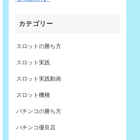
カテゴリー
スロットの勝ち方
スロット実践
スロット実践動画
スロット機種
パチンコの勝ち方
パチンコ優良店