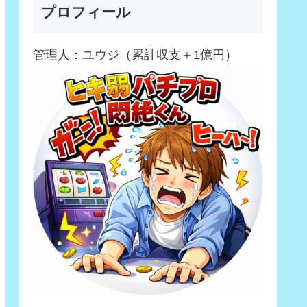
プロフィール
管理人：ユウジ（累計収支＋1億円）