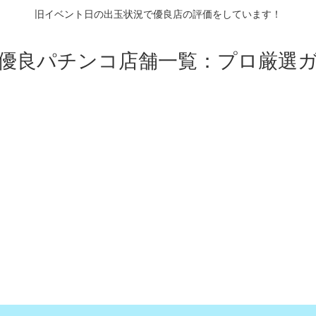
旧イベント日の出玉状況で優良店の評価をしています！
優良パチンコ店舗一覧：プロ厳選