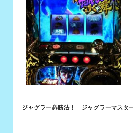
ジャグラー必勝法！ ジャグラーマスタ