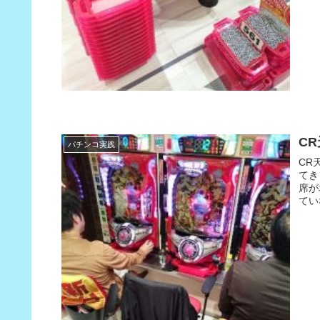
C
パチンコ実践
CR天下
てきました。 本日も朝
席が