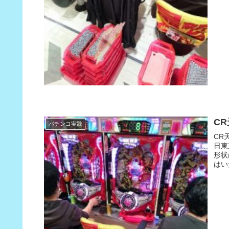
C
パチンコ実践
CR天下
日東京
形状は