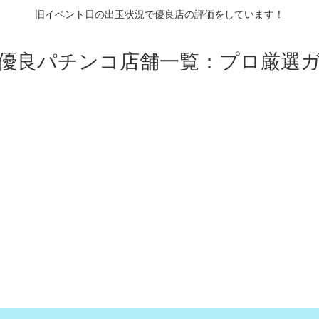
旧イベント日の出玉状況で優良店の評価をしています！
優良パチンコ店舗一覧：プロ厳選