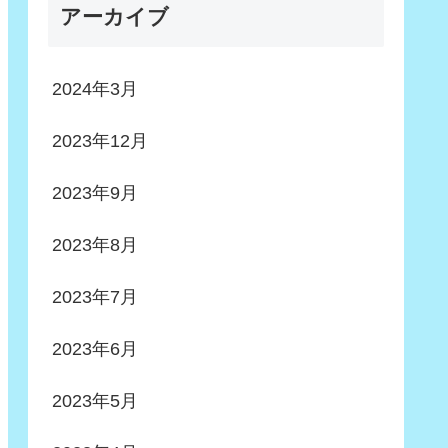
アーカイブ
2024年3月
2023年12月
2023年9月
2023年8月
2023年7月
2023年6月
2023年5月