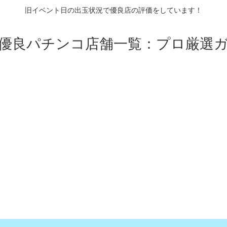
旧イベント日の出玉状況で優良店の評価をしています！
優良パチンコ店舗一覧：プロ厳選