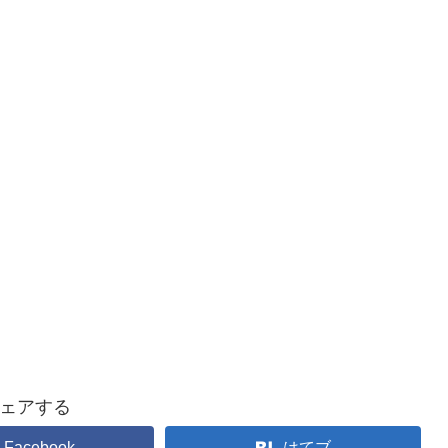
ェアする
Facebook
はてブ