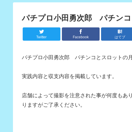
パチプロ小田勇次郎 パチンコと
Twitter
Facebook
はてブ
パチプロ小田勇次郎 パチンコとスロットの月間
実践内容と収支内容を掲載しています。
店舗によって撮影を注意された事が何度もあ
りますがご了承ください。