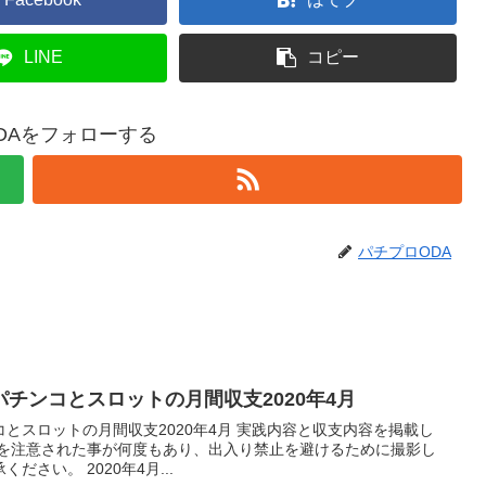
LINE
コピー
DAをフォローする
パチプロODA
チンコとスロットの月間収支2020年4月
月間収支2020年4月 実践内容と収支内容を掲載し
ていない日もありますがご了承ください。 2020年4月...