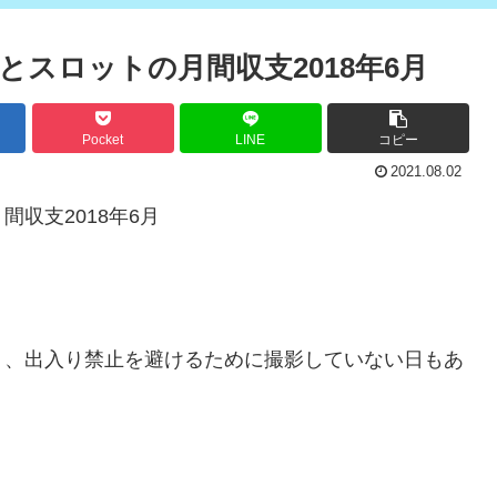
スロットの月間収支2018年6月
Pocket
LINE
コピー
2021.08.02
収支2018年6月
り、出入り禁止を避けるために撮影していない日もあ