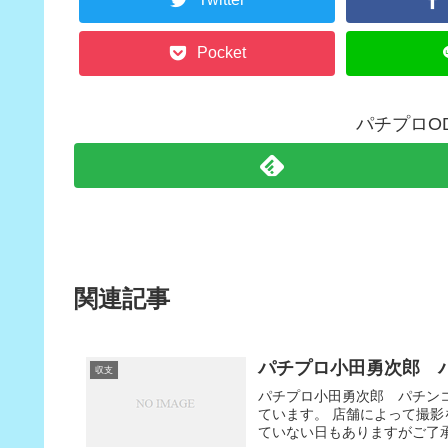
Pocket
パチプロO
関連記事
パチプロ小田勇次郎 パ
収支
パチプロ小田勇次郎 パチンコとスロットの
ています。 店舗によって撮影を注意された事が何度もあり、出入り禁止を避けるために撮影し