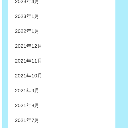
2023年4月
2023年1月
2022年1月
2021年12月
2021年11月
2021年10月
2021年9月
2021年8月
2021年7月