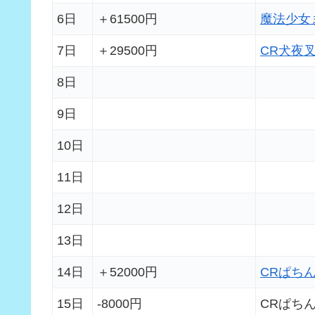
6日
＋61500円
魔法少女
7日
＋29500円
CR犬夜
8日
9日
10日
11日
12日
13日
14日
＋52000円
CRぱちん
15日
‐8000円
CRぱち