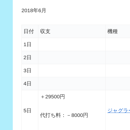
2018年6月
日付
収支
機種
1日
2日
3日
4日
＋29500円
5日
ジャグラ
代打ち料：－8000円