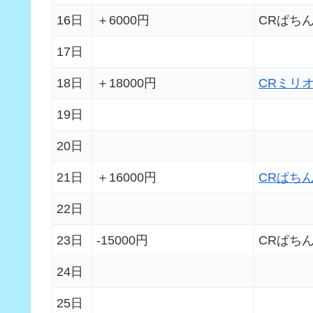
16日
＋6000円
CRぱち
17日
18日
＋18000円
CRミリ
19日
20日
21日
＋16000円
CRぱちん
22日
23日
‐15000円
CRぱち
24日
25日