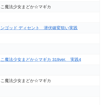
んこ魔法少女まどか☆マギカ
オンゴッド ディセント 潜伏確変狙い実践
こ魔法少女まどか☆マギカ 319ver. 実践4
んこ魔法少女まどか☆マギカ