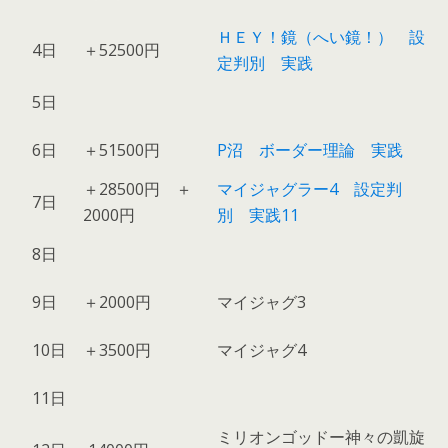
ＨＥＹ！鏡（へい鏡！） 設
4日
＋52500円
定判別 実践
5日
6日
＋51500円
P沼 ボーダー理論 実践
＋28500円 ＋
マイジャグラー4 設定判
7日
2000円
別 実践11
8日
9日
＋2000円
マイジャグ3
10日
＋3500円
マイジャグ4
11日
ミリオンゴッドー神々の凱旋