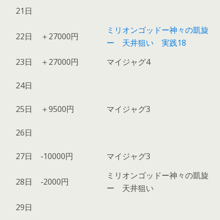
21日
ミリオンゴッドー神々の凱旋
22日
＋27000円
ー 天井狙い 実践18
23日
＋27000円
マイジャグ4
24日
25日
＋9500円
マイジャグ3
26日
27日
‐10000円
マイジャグ3
ミリオンゴッドー神々の凱旋
28日
‐2000円
ー 天井狙い
29日