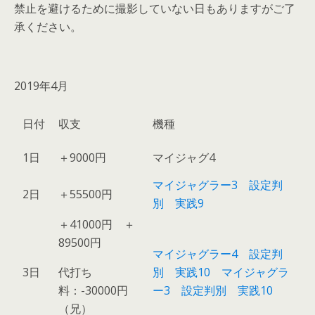
禁止を避けるために撮影していない日もありますがご了
承ください。
2019年4月
日付
収支
機種
1日
＋9000円
マイジャグ4
マイジャグラー3 設定判
2日
＋55500円
別 実践9
＋41000円 ＋
89500円
マイジャグラー4 設定判
3日
代打ち
別 実践10
マイジャグラ
料：-30000円
ー3 設定判別 実践10
（兄）