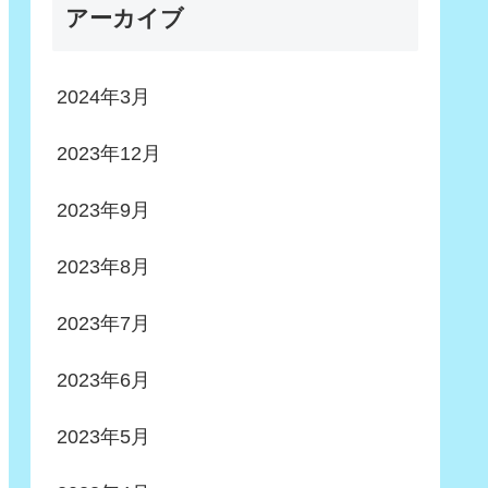
アーカイブ
2024年3月
2023年12月
2023年9月
2023年8月
2023年7月
2023年6月
2023年5月