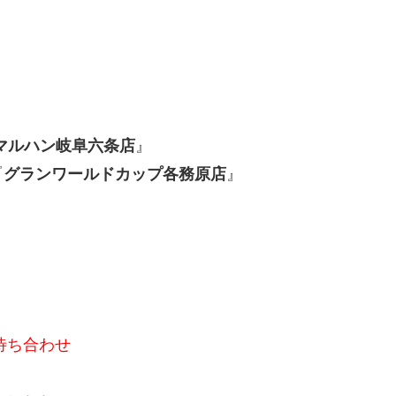
マルハン岐阜六条店
』
『
グランワールドカップ各務原店
』
待ち合わせ