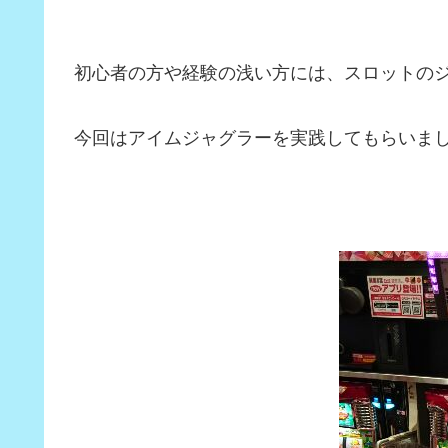
初心者の方や経験の浅い方には、スロットの
今回はアイムジャグラーを実践してもらいま