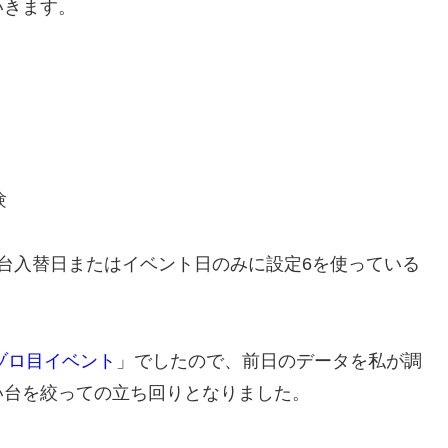
いきます。
験
台入替日またはイベント日のみに設定6を使っている
ゾロ目イベント
」でしたので、前日のデータを私が調
い台を絞っての立ち回りとなりました。