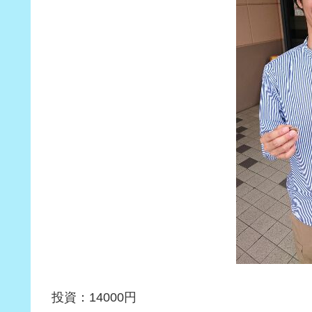
投資：14000円