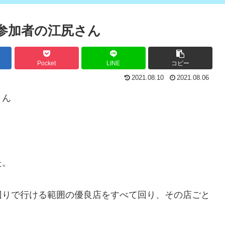
参加者の江尻さん
Pocket
LINE
コピー
2021.08.10
2021.08.06
さん
た。
回りで行ける範囲の優良店をすべて回り、その店ごと