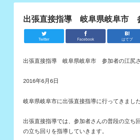
出張直接指導 岐阜県岐阜市 
Twitter
Facebook
はてブ
出張直接指導 岐阜県岐阜市 参加者の江尻
2016年6月6日
岐阜県岐阜市に出張直接指導に行ってきまし
出張直接指導では、参加者さんの普段の立ち
の立ち回りを指導していきます。