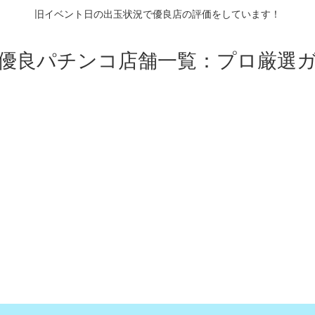
旧イベント日の出玉状況で優良店の評価をしています！
優良パチンコ店舗一覧：プロ厳選