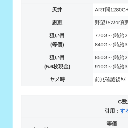
天井
ART間1280
恩恵
野望ﾁｬﾝｽor真
狙い目
770G～(時給2,
(等価)
840G～(時給3,
狙い目
850G～(時給2,
(5.6枚現金)
910G～(時給3,
ヤメ時
前兆確認後ﾔﾒ
G数
引用：
す
等価