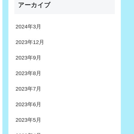
アーカイブ
2024年3月
2023年12月
2023年9月
2023年8月
2023年7月
2023年6月
2023年5月