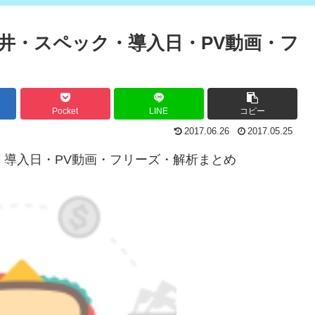
天井・スペック・導入日・PV動画・フ
Pocket
LINE
コピー
2017.06.26
2017.05.25
・導入日・PV動画・フリーズ・解析まとめ