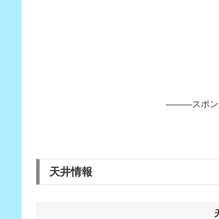
———スポン
天井情報