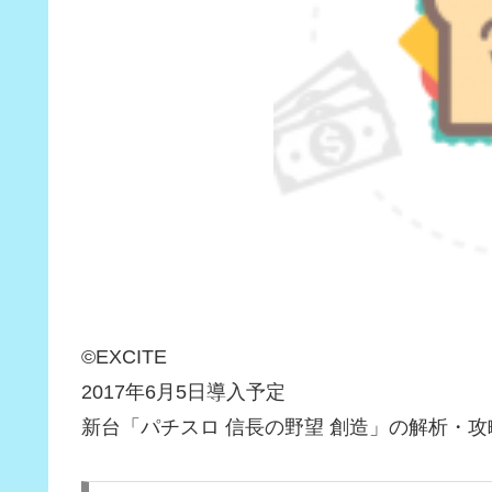
©EXCITE
2017年6月5日導入予定
新台「パチスロ 信長の野望 創造」の解析・