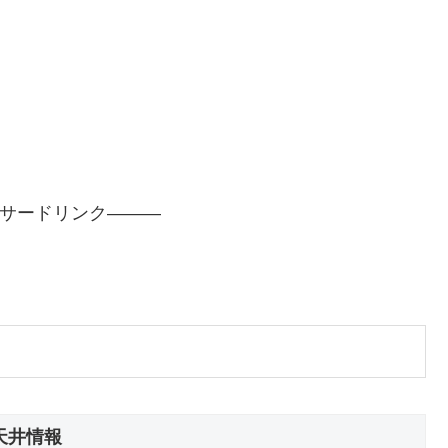
サードリンク———
天井情報