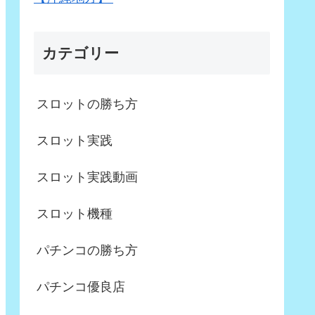
カテゴリー
スロットの勝ち方
スロット実践
スロット実践動画
スロット機種
パチンコの勝ち方
パチンコ優良店