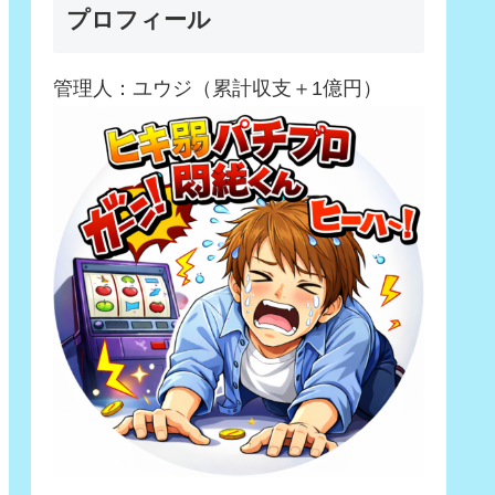
プロフィール
管理人：ユウジ（累計収支＋1億円）