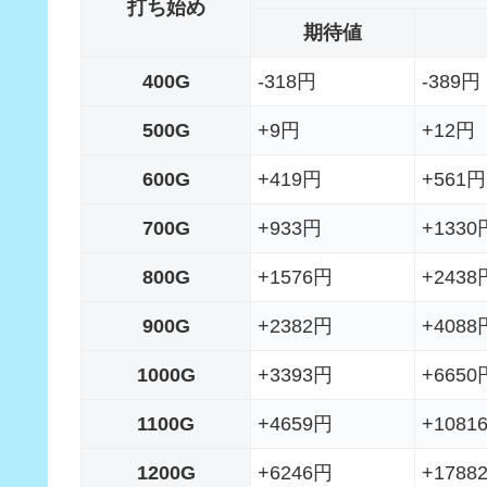
打ち始め
期待値
400G
-318円
-389円
500G
+9円
+12円
600G
+419円
+561円
700G
+933円
+1330
800G
+1576円
+2438
900G
+2382円
+4088
1000G
+3393円
+6650
1100G
+4659円
+1081
1200G
+6246円
+1788