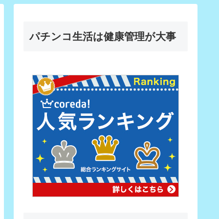
パチンコ生活は健康管理が大事