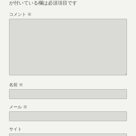
が付いている欄は必須項目です
コメント
※
名前
※
メール
※
サイト