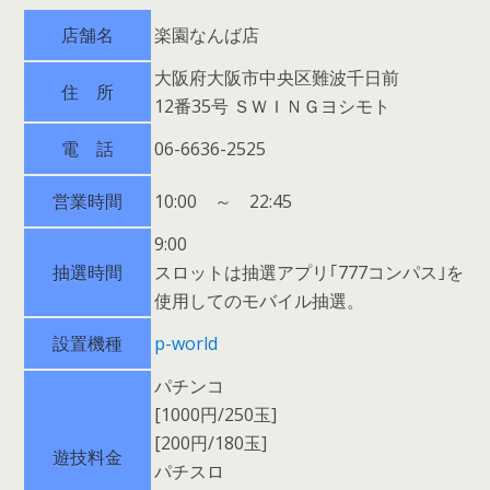
店舗名
楽園なんば店
大阪府大阪市中央区難波千日前
住 所
12番35号 ＳＷＩＮＧヨシモト
電 話
06-6636-2525
営業時間
10:00 ～ 22:45
9:00
抽選時間
スロットは抽選アプリ｢777コンパス｣を
使用してのモバイル抽選。
設置機種
p-world
パチンコ
[1000円/250玉]
[200円/180玉]
遊技料金
パチスロ