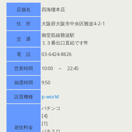
店舗名
四海樓本店
住 所
大阪府大阪市中央区難波4-2-1
御堂筋線難波駅
交 通
１３番出口直結です!!!!
電 話
03-6424-8626
営業時間
10:00 ～ 22:45
抽選時間
9:50
設置機種
p-world
パチンコ
[4]
[1]
遊技料金
パチスロ