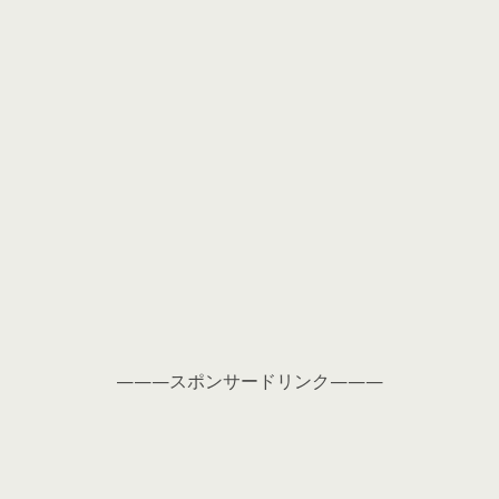
———スポンサードリンク———