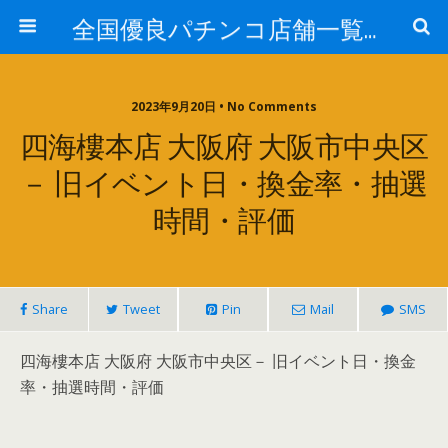
全国優良パチンコ店舗一覧：プロ厳選ガイド
2023年9月20日 • No Comments
四海樓本店 大阪府 大阪市中央区
－ 旧イベント日・換金率・抽選
時間・評価
Share
Tweet
Pin
Mail
SMS
四海樓本店 大阪府 大阪市中央区－ 旧イベント日・換金
率・抽選時間・評価