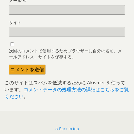
メール
※
サイト
次回のコメントで使用するためブラウザーに自分の名前、メ
ールアドレス、サイトを保存する。
このサイトはスパムを低減するために Akismet を使って
います。
コメントデータの処理方法の詳細はこちらをご覧
ください
。
Back to top