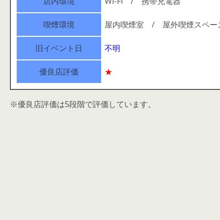
店内環境
Wi-Fi / 携帯充電器
喫煙環境
屋内喫煙室 / 屋外喫煙スペー
旧イベント日
不明
優良店評価
★
※優良店評価は5段階で評価しています。