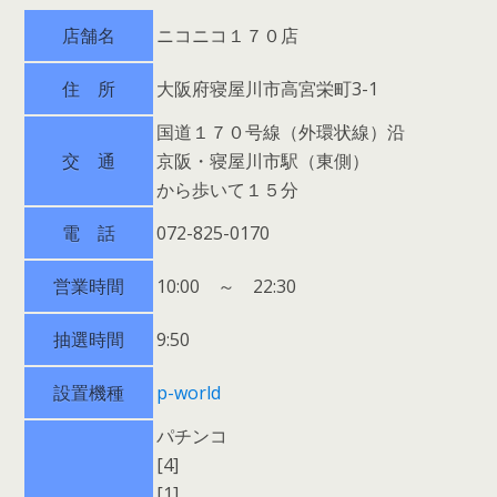
店舗名
ニコニコ１７０店
住 所
大阪府寝屋川市高宮栄町3-1
国道１７０号線（外環状線）沿
交 通
京阪・寝屋川市駅（東側）
から歩いて１５分
電 話
072-825-0170
営業時間
10:00 ～ 22:30
抽選時間
9:50
設置機種
p-world
パチンコ
[4]
[1]