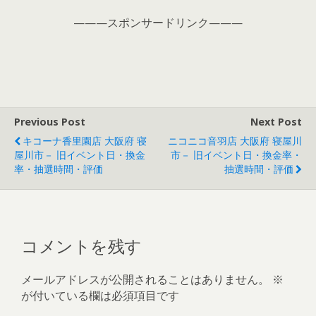
———スポンサードリンク———
Previous Post
Next Post
キコーナ香里園店 大阪府 寝
ニコニコ音羽店 大阪府 寝屋川
屋川市－ 旧イベント日・換金
市－ 旧イベント日・換金率・
率・抽選時間・評価
抽選時間・評価
コメントを残す
メールアドレスが公開されることはありません。
※
が付いている欄は必須項目です