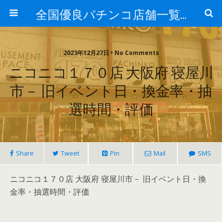
全国優良パチンコ店舗一覧：プロ厳選ガイド
2023年12月27日 • No Comments
ニコニコ１７０店 大阪府 寝屋川
市－ 旧イベント日・換金率・抽
選時間・評価
Share
Tweet
Pin
Mail
SMS
ニコニコ１７０店 大阪府 寝屋川市－ 旧イベント日・換
金率・抽選時間・評価