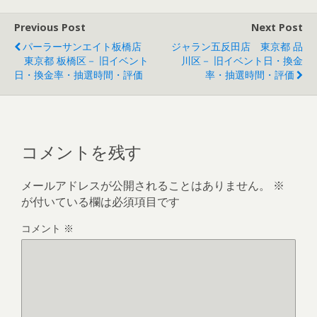
Previous Post
Next Post
パーラーサンエイト板橋店
ジャラン五反田店 東京都 品
東京都 板橋区－ 旧イベント
川区－ 旧イベント日・換金
日・換金率・抽選時間・評価
率・抽選時間・評価
コメントを残す
メールアドレスが公開されることはありません。
※
が付いている欄は必須項目です
コメント
※