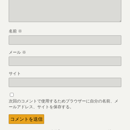
名前
※
メール
※
サイト
次回のコメントで使用するためブラウザーに自分の名前、メ
ールアドレス、サイトを保存する。