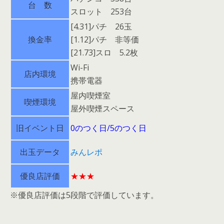
台 数
スロット 253台
[4.31]パチ 26玉
換金率
[1.12]パチ 非等価
[21.73]スロ 5.2枚
Wi-Fi
店内環境
携帯電器
屋内喫煙室
喫煙環境
屋外喫煙スペース
旧イベント日
0のつく日/5のつく日
出玉データ
みんレポ
優良店評価
★★★
※優良店評価は5段階で評価しています。