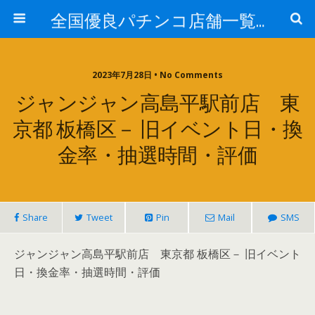
全国優良パチンコ店舗一覧：プロ厳選ガイド
2023年7月28日 • No Comments
ジャンジャン高島平駅前店 東
京都 板橋区－ 旧イベント日・換
金率・抽選時間・評価
Share
Tweet
Pin
Mail
SMS
ジャンジャン高島平駅前店 東京都 板橋区－ 旧イベント
日・換金率・抽選時間・評価