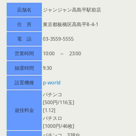
店舗名
ジャンジャン高島平駅前店
住 所
東京都板橋区高島平8-4-1
電 話
03-3559-5555
営業時間
10:00 ～ 23:00
抽選時間
9:30
設置機種
p-world
パチンコ
[500円/116玉]
遊技料金
[1.12]
パチスロ
[1000円/46枚]
パチンコ 338台