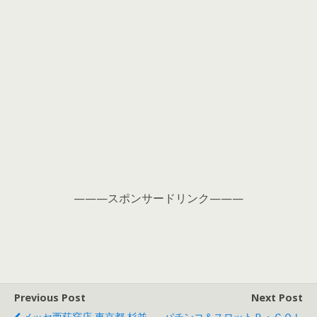
———スポンサードリンク———
Previous Post
Next Post
メッセ西荻窪店 東京都 杉並
パチンコ＆スロットＰ・ＧＯＬ