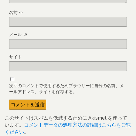
名前
※
メール
※
サイト
次回のコメントで使用するためブラウザーに自分の名前、メ
ールアドレス、サイトを保存する。
このサイトはスパムを低減するために Akismet を使って
います。
コメントデータの処理方法の詳細はこちらをご覧
ください
。