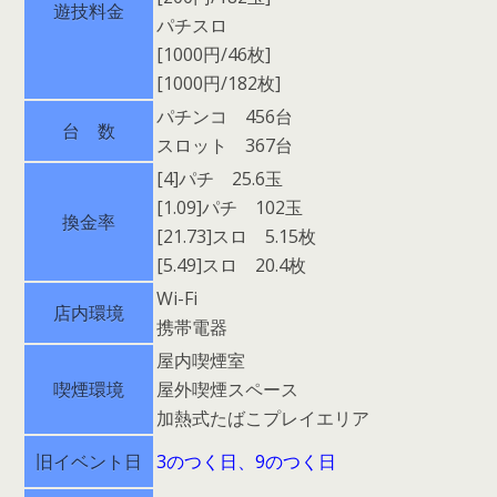
遊技料金
パチスロ
[1000円/46枚]
[1000円/182枚]
パチンコ 456台
台 数
スロット 367台
[4]パチ 25.6玉
[1.09]パチ 102玉
換金率
[21.73]スロ 5.15枚
[5.49]スロ 20.4枚
Wi-Fi
店内環境
携帯電器
屋内喫煙室
喫煙環境
屋外喫煙スペース
加熱式たばこプレイエリア
旧イベント日
3のつく日、9のつく日