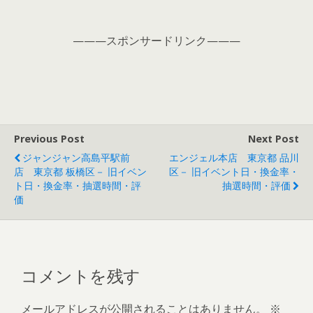
———スポンサードリンク———
Previous Post
Next Post
ジャンジャン高島平駅前
エンジェル本店 東京都 品川
店 東京都 板橋区－ 旧イベン
区－ 旧イベント日・換金率・
ト日・換金率・抽選時間・評
抽選時間・評価
価
コメントを残す
メールアドレスが公開されることはありません。
※