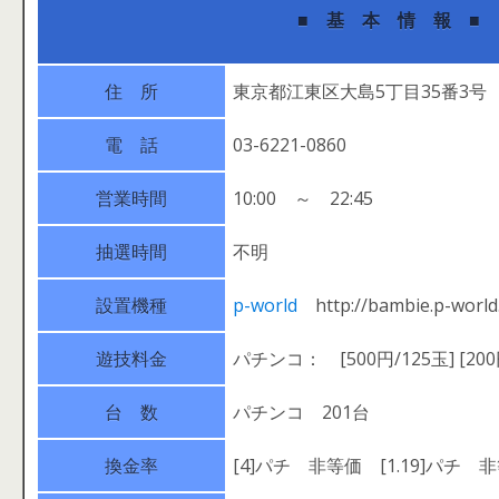
■ 基 本 情 報 ■
住 所
東京都江東区大島5丁目35番3号
電 話
03-6221-0860
営業時間
10:00 ～ 22:45
抽選時間
不明
設置機種
p-world
http://bambie.p-world.
遊技料金
パチンコ： [500円/125玉] [200
台 数
パチンコ 201台
換金率
[4]パチ 非等価 [1.19]パチ 