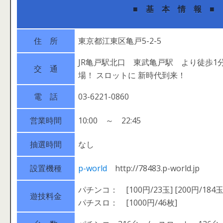
■ 基 本 情 報 ■
住 所
東京都江東区亀戸5-2-5
JR亀戸駅北口 東武亀戸駅 より徒歩1
交 通
場！ スロットに 新時代到来！
電 話
03-6221-0860
営業時間
10:00 ～ 22:45
抽選時間
なし
設置機種
p-world
http://78483.p-world.jp
パチンコ： [100円/23玉] [200円/184玉
遊技料金
パチスロ： [1000円/46枚]