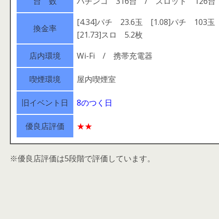
台 数
パチンコ 316台 / スロット 126台
[4.34]パチ 23.6玉 [1.08]パチ 103玉
換金率
[21.73]スロ 5.2枚
店内環境
Wi-Fi / 携帯充電器
喫煙環境
屋内喫煙室
旧イベント日
8のつく日
優良店評価
★★
※優良店評価は5段階で評価しています。