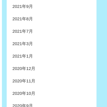
2021年9月
2021年8月
2021年7月
2021年3月
2021年1月
2020年12月
2020年11月
2020年10月
2020年9月