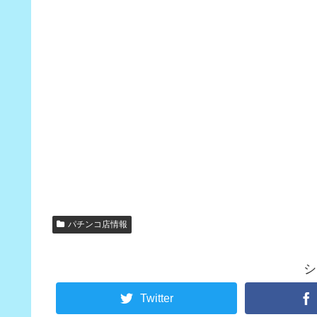
パチンコ店情報
シ
Twitter