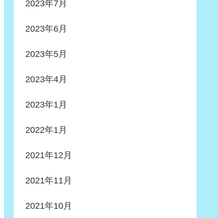
2023年7月
2023年6月
2023年5月
2023年4月
2023年1月
2022年1月
2021年12月
2021年11月
2021年10月