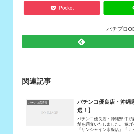
Pocket
パチプロO
関連記事
パチンコ優良店・沖縄
パチンコ店情報
選！】
パチンコ優良店・沖縄県 中頭郡・旧イ
舗を調査いたしました。 稼げそうなパチンコ店が3店舗ありました。 ■超優良店 なし ■優良店
『サンシャイン水釜店』『Ｊ・Ｐ