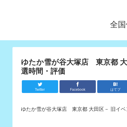
全国
ゆたか雪が谷大塚店 東京都 
選時間・評価
Twitter
Facebook
はてブ
ゆたか雪が谷大塚店 東京都 大田区－ 旧イ