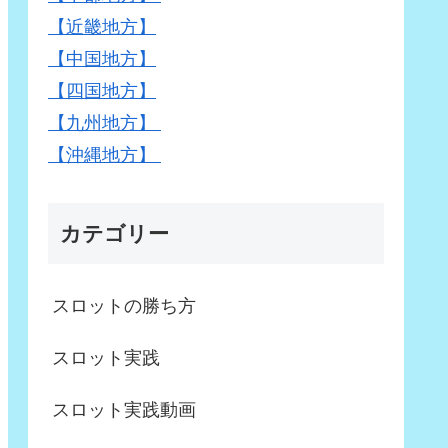
【近畿地方】
【中国地方】
【四国地方】
【九州地方】
【沖縄地方】
カテゴリー
スロットの勝ち方
スロット実践
スロット実践動画