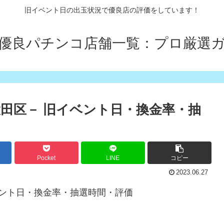
旧イベント日の出玉状況で優良店の評価をしています！
優良パチンコ店舗一覧：プロ厳選
大田区－ 旧イベント日・換金率・抽
Pocket
LINE
コピー
2023.06.27
ベント日・換金率・抽選時間・評価