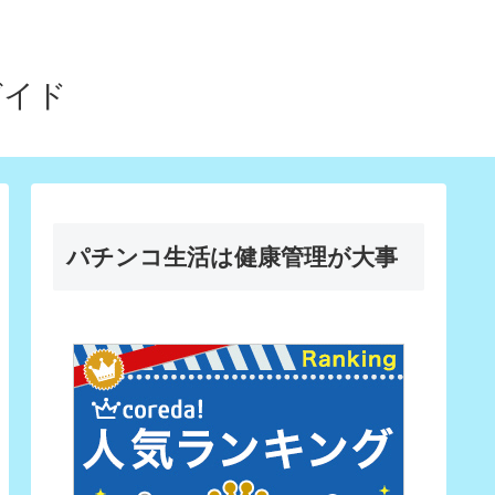
ガイド
パチンコ生活は健康管理が大事