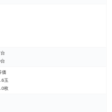
7台
0台
等価
5.6玉
6.0枚