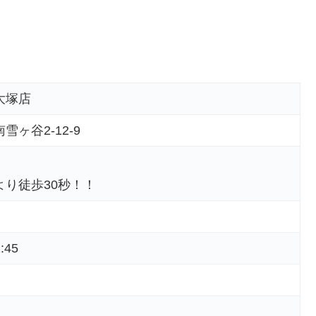
大塚店
ヶ谷2-12-9
より徒歩30秒！！
:45