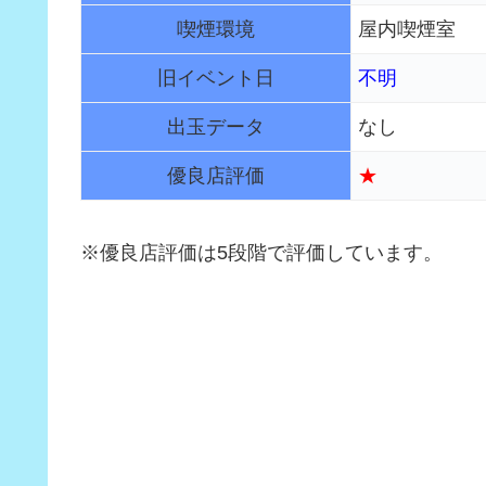
喫煙環境
屋内喫煙室
旧イベント日
不明
出玉データ
なし
優良店評価
★
※優良店評価は5段階で評価しています。