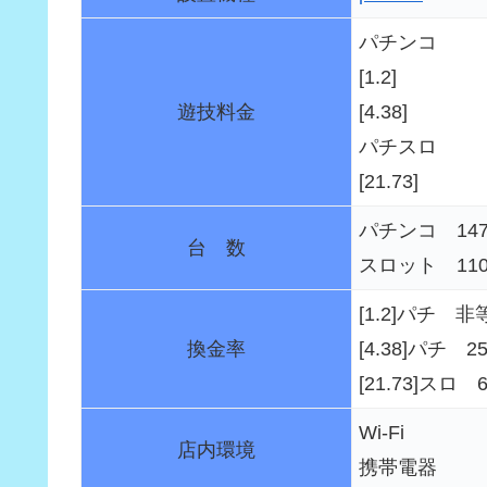
パチンコ
[1.2]
遊技料金
[4.38]
パチスロ
[21.73]
パチンコ 14
台 数
スロット 11
[1.2]パチ 非
換金率
[4.38]パチ 2
[21.73]スロ 
Wi-Fi
店内環境
携帯電器