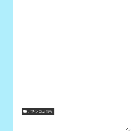
パチンコ店情報
シ