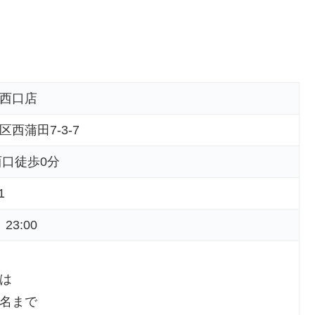
西口店
西蒲田7-3-7
西口徒歩0分
1
23:00
は
名まで