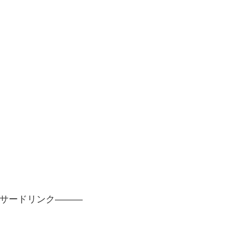
サードリンク———