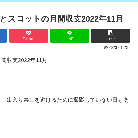
スロットの月間収支2022年11月
Pocket
LINE
コピー
2023.01.23
収支2022年11月
り、出入り禁止を避けるために撮影していない日もあ