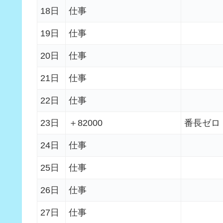
18日
仕事
19日
仕事
20日
仕事
21日
仕事
22日
仕事
23日
＋82000
番長ゼロ
24日
仕事
25日
仕事
26日
仕事
27日
仕事