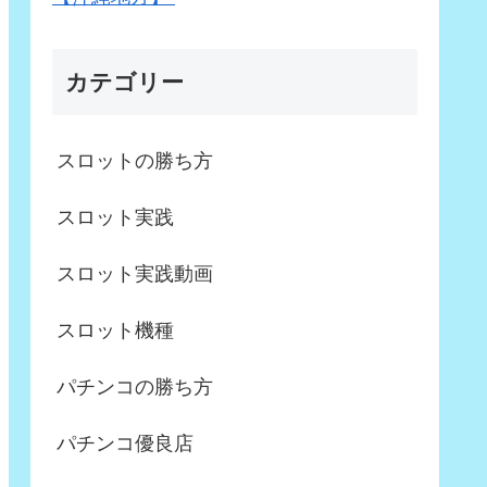
カテゴリー
スロットの勝ち方
スロット実践
スロット実践動画
スロット機種
パチンコの勝ち方
パチンコ優良店