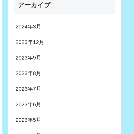
アーカイブ
2024年3月
2023年12月
2023年9月
2023年8月
2023年7月
2023年6月
2023年5月