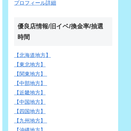
プロフィール詳細
優良店情報/旧イベ/換金率/抽選
時間
【北海道地方】
【東北地方】
【関東地方】
【中部地方】
【近畿地方】
【中国地方】
【四国地方】
【九州地方】
【沖縄地方】