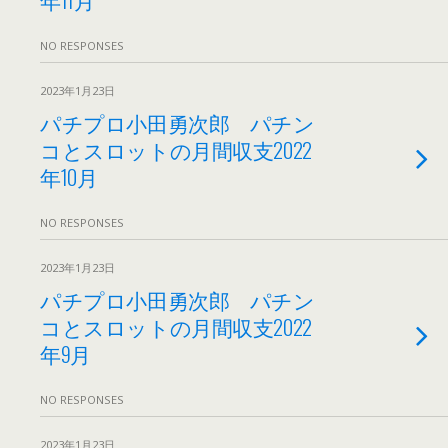
NO RESPONSES
2023年1月23日
パチプロ小田勇次郎 パチン
コとスロットの月間収支2022
年10月
NO RESPONSES
2023年1月23日
パチプロ小田勇次郎 パチン
コとスロットの月間収支2022
年9月
NO RESPONSES
2023年1月23日