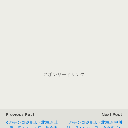
———スポンサードリンク———
Previous Post
Next Post
パチンコ優良店・北海道 上
パチンコ優良店・北海道 中川
川郡・旧イベント日・換金率
郡・旧イベント日・換金率【パ