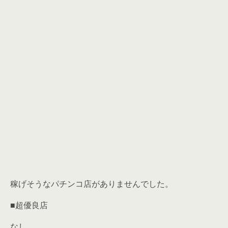
稼げそうなパチンコ店がありませんでした。
■超優良店
なし