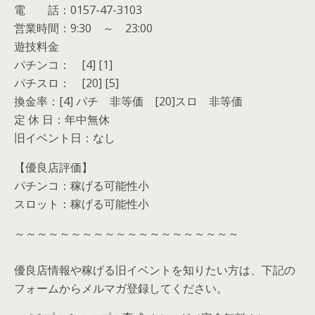
電 話：0157-47-3103
営業時間：9:30 ～ 23:00
遊技料金
パチンコ： [4] [1]
パチスロ： [20] [5]
換金率：[4] パチ 非等価 [20]スロ 非等価
定 休 日：年中無休
旧イベント日：なし
【優良店評価】
パチンコ：稼げる可能性小
スロット：稼げる可能性小
～～～～～～～～～～～～～～～～～～～～
優良店情報や稼げる旧イベントを知りたい方は、下記の
フォームからメルマガ登録してください。