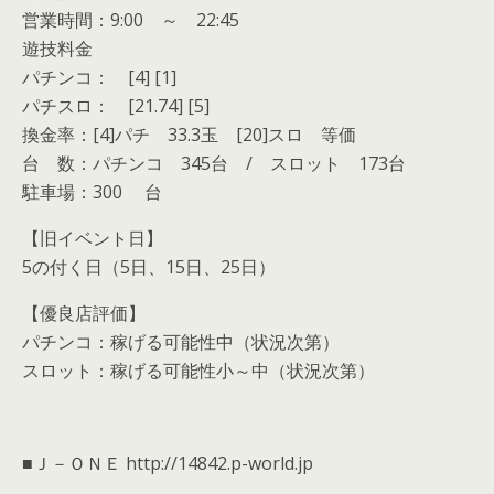
営業時間：9:00 ～ 22:45
遊技料金
パチンコ： [4] [1]
パチスロ： [21.74] [5]
換金率：[4]パチ 33.3玉 [20]スロ 等価
台 数：パチンコ 345台 / スロット 173台
駐車場：300 台
【旧イベント日】
5の付く日（5日、15日、25日）
【優良店評価】
パチンコ：稼げる可能性中（状況次第）
スロット：稼げる可能性小～中（状況次第）
■Ｊ－ＯＮＥ http://14842.p-world.jp