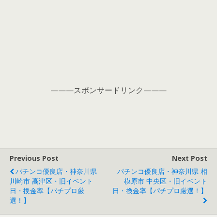
———スポンサードリンク———
Previous Post
Next Post
パチンコ優良店・神奈川県
パチンコ優良店・神奈川県 相
川崎市 高津区・旧イベント
模原市 中央区・旧イベント
日・換金率【パチプロ厳
日・換金率【パチプロ厳選！】
選！】