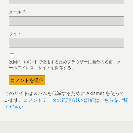
メール
※
サイト
次回のコメントで使用するためブラウザーに自分の名前、メ
ールアドレス、サイトを保存する。
このサイトはスパムを低減するために Akismet を使って
います。
コメントデータの処理方法の詳細はこちらをご覧
ください
。