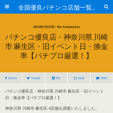
全国優良パチンコ店舗一覧：プロ厳選ガイド
2015年7月27日 • No Comments
パチンコ優良店・神奈川県 川崎
市 麻生区・旧イベント日・換金
率【パチプロ厳選！】
Share
Tweet
Pin
Mail
SMS
パチンコ優良店・神奈川県 川崎市 麻生区・旧イベント
日・換金率【パチプロ厳選！】
神奈川県 川崎市 麻生区 4店舗を調査いたしました。