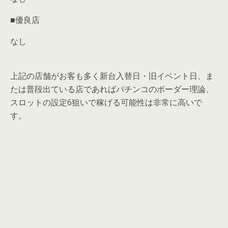
■優良店
なし
上記の店舗がお客も多く新台入替日・旧イベント日、ま
たは普段出ている店であればパチンコのボーダー理論、
スロットの設定6狙いで稼げる可能性は非常に高いで
す。