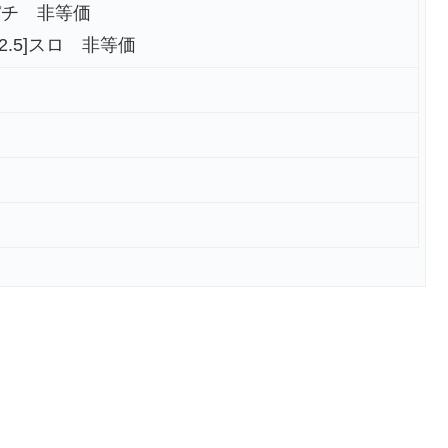
]パチ 非等価
 [2.5]スロ 非等価