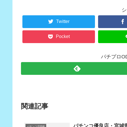
シ
Twitter
Pocket
パチプロO
関連記事
パチンコ優良店・宮城県
パチンコ店情報