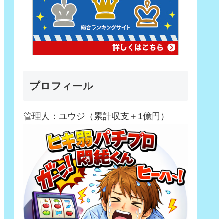
プロフィール
管理人：ユウジ（累計収支＋1億円）