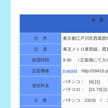
■ 基
住 所
東京都江戸川区西葛西5-
交 通
東京メトロ東西線、西
抽選時間
9:30 （正面側にて
設置機種
p-world
http://28415.p-
パチンコ： [4] [1]
遊技料金
パチスロ： [21.73] [2.
台 数
パチンコ 232台 / 