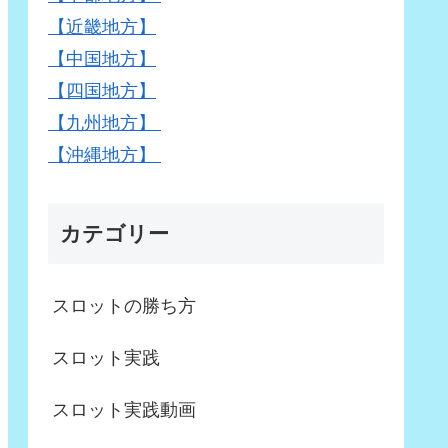
【近畿地方】
【中国地方】
【四国地方】
【九州地方】
【沖縄地方】
カテゴリー
スロットの勝ち方
スロット実践
スロット実践動画