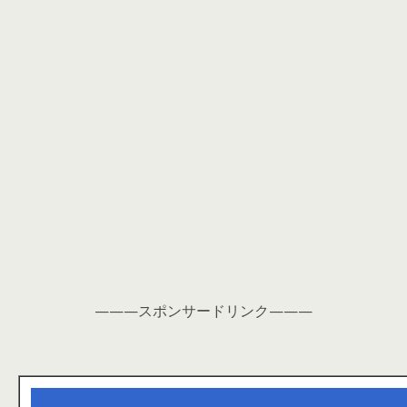
———スポンサードリンク———