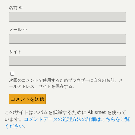
名前
※
メール
※
サイト
次回のコメントで使用するためブラウザーに自分の名前、メ
ールアドレス、サイトを保存する。
このサイトはスパムを低減するために Akismet を使って
います。
コメントデータの処理方法の詳細はこちらをご覧
ください
。