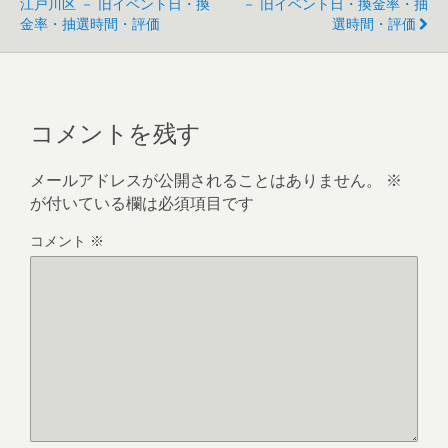
江戸川区 － 旧イベント日・換
－ 旧イベント日・換金率・抽
金率・抽選時間・評価
選時間・評価
コメントを残す
メールアドレスが公開されることはありません。
※
が付いている欄は必須項目です
コメント
※