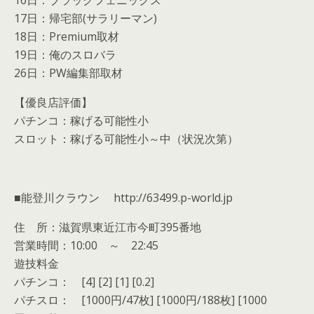
16日：ブラックフェニックス
17日：帰宅部(サラリーマン)
18日：Premium取材
19日：俺のスロバラ
26日：PW編集部取材
【優良店評価】
パチンコ：稼げる可能性小
スロット：稼げる可能性小～中（状況次第）
■能登川クラウン http://63499.p-world.jp
住 所：滋賀県東近江市今町395番地
営業時間：10:00 ～ 22:45
遊技料金
パチンコ： [4] [2] [1] [0.2]
パチスロ： [1000円/47枚] [1000円/188枚] [1000