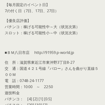
【毎月固定のイベント日】
7の付く日（7日、17日、27日）
【優良店評価】
パチンコ：稼げる可能性中～大（状況次第）
スロット：稼げる可能性小～中（状況次第）
■ＢＭ八日市店 http://91959.p-world.jp
住 所：滋賀県東近江市東沖野3丁目8-27
交 通：国道４２１号線『バロー』さんを曲がり直線５
００Ｍ
電 話：0748-24-1177
営業時間：10:00 ～ 22:50
遊技料金
パチンコ： [4] [2] [1] [0.5]