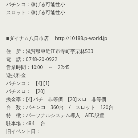
パチンコ：稼げる可能性小
スロット：稼げる可能性小
■ダイナム八日市店 http://10188.p-world.jp
住 所：滋賀県東近江市寺町字栗林533
電 話：0748-20-0922
営業時間：10:00 ～ 22:45
遊技料金
パチンコ： [4] [1]
パチスロ： [20]
換金率：[4] パチ 非等価 [20]スロ 非等価
台 数：パチンコ 360台 / スロット 120台
特 徴：パーソナルシステム導入 AED設置
駐車場：484 台
旧イベント日：