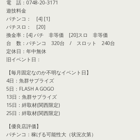
電 話：0748-20-3171
遊技料金
パチンコ： [4] [1]
パチスロ： [20]
換金率：[4] パチ 非等価 [20]スロ 非等価
台 数：パチンコ 320台 / スロット 240台
定休日：年中無休
旧イベント日：
【毎月固定なのか不明なイベント日】
4日：魚群サプライズ
5日：FLASH A GOGO
13日：魚群サプライズ
15日：絆取材(関西限定)
25日：絆取材(関西限定)
【優良店評価】
パチンコ：稼げる可能性大（状況次第）