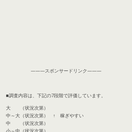
———スポンサードリンク———
■調査内容は、下記の7段階で評価しています。
大 （状況次第）
中～大（状況次第） ↑ 稼ぎやすい
中 （状況次第）
小～中（状況次第）