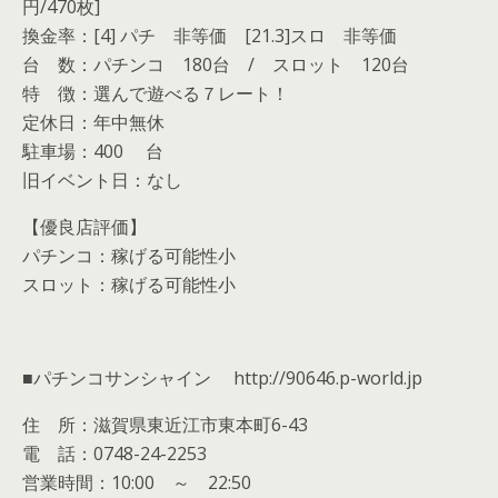
円/470枚]
換金率：[4] パチ 非等価 [21.3]スロ 非等価
台 数：パチンコ 180台 / スロット 120台
特 徴：選んで遊べる７レート！
定休日：年中無休
駐車場：400 台
旧イベント日：なし
【優良店評価】
パチンコ：稼げる可能性小
スロット：稼げる可能性小
■パチンコサンシャイン http://90646.p-world.jp
住 所：滋賀県東近江市東本町6-43
電 話：0748-24-2253
営業時間：10:00 ～ 22:50