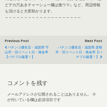
どデカ穴あきチャーシュー麺は激ウマ』など、周辺情報
も頂けると大変助かります。
～～～～～～～～～～～～～～～～～～～～
Previous Post
Next Post
パチンコ優良店・滋賀県 守
パチンコ優良店・滋賀県 彦根
山市・旧イベント日・換金率
市・旧イベント日・換金率【パ
【パチプロ厳選！】
チプロ厳選！】
コメントを残す
メールアドレスが公開されることはありません。
※
が付いている欄は必須項目です