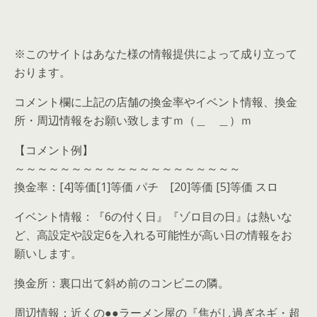
※このサイトはあなた様の情報提供によって成り立って
おります。
コメント欄に上記の店舗の換金率やイベント情報、換金
所・周辺情報をお願い致しますｍ（＿ ＿）ｍ
【コメント例】
～～～～～～～～～～～～～～～～～～～～
換金率：[4]等価[1]等価 パチ [20]等価 [5]等価 スロ
イベント情報：『6の付く日』『ゾロ目の日』は熱いな
ど、高設定や設定6を入れる可能性が高い日の情報をお
願いします。
換金所：裏口出て斜め前のコンビニの隣。
周辺情報：近くの●●ラーメン屋の『焦がし過ぎネギ・超