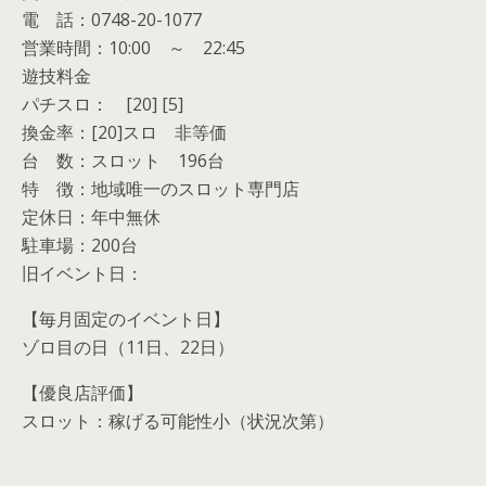
電 話：0748-20-1077
営業時間：10:00 ～ 22:45
遊技料金
パチスロ： [20] [5]
換金率：[20]スロ 非等価
台 数：スロット 196台
特 徴：地域唯一のスロット専門店
定休日：年中無休
駐車場：200台
旧イベント日：
【毎月固定のイベント日】
ゾロ目の日（11日、22日）
【優良店評価】
スロット：稼げる可能性小（状況次第）