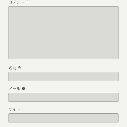
コメント
※
名前
※
メール
※
サイト