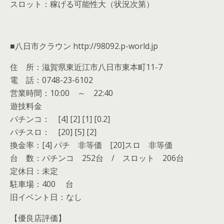
スロット：稼げる可能性大（状況次第）
■八日市クラウン http://98092.p-world.jp
住 所：滋賀県東近江市八日市東本町11-7
電 話：0748-23-6102
営業時間：10:00 ～ 22:40
遊技料金
パチンコ： [4] [2] [1] [0.2]
パチスロ： [20] [5] [2]
換金率：[4] パチ 非等価 [20]スロ 非等価
台 数：パチンコ 252台 / スロット 206台
定休日：未定
駐車場：400 台
旧イベント日：なし
【優良店評価】