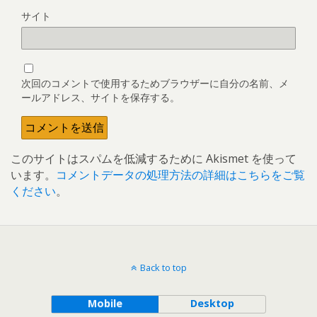
サイト
次回のコメントで使用するためブラウザーに自分の名前、メ
ールアドレス、サイトを保存する。
このサイトはスパムを低減するために Akismet を使って
います。
コメントデータの処理方法の詳細はこちらをご覧
ください
。
Back to top
Mobile
Desktop