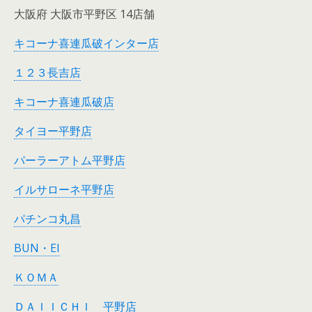
大阪府 大阪市平野区 14店舗
キコーナ喜連瓜破インター店
１２３長吉店
キコーナ喜連瓜破店
タイヨー平野店
パーラーアトム平野店
イルサローネ平野店
パチンコ丸昌
BUN・EI
ＫＯＭＡ
ＤＡＩＩＣＨＩ 平野店