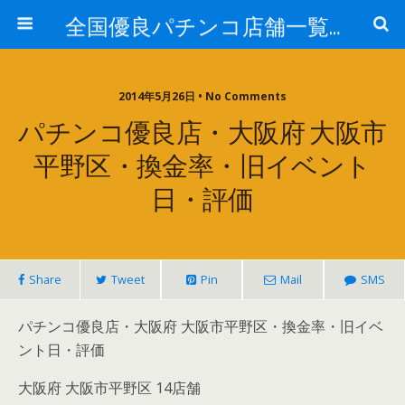
全国優良パチンコ店舗一覧：プロ厳選ガイド
2014年5月26日 • No Comments
パチンコ優良店・大阪府 大阪市
平野区・換金率・旧イベント
日・評価
Share
Tweet
Pin
Mail
SMS
パチンコ優良店・大阪府 大阪市平野区・換金率・旧イベ
ント日・評価
大阪府 大阪市平野区 14店舗