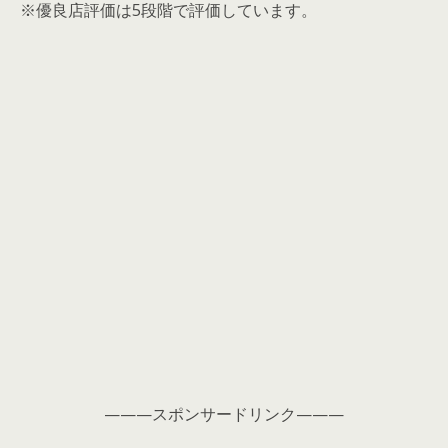
※優良店評価は5段階で評価しています。
———スポンサードリンク———