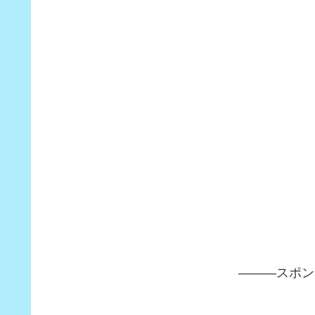
———スポン