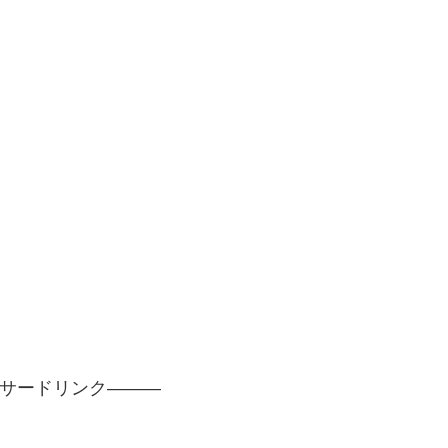
サードリンク———