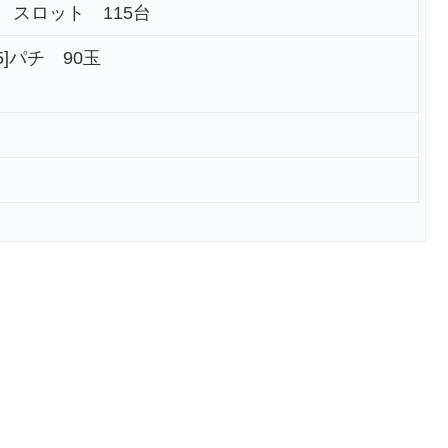
/ スロット 115台
25]パチ 90玉