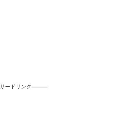
サードリンク———