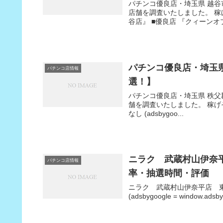
パチンコ優良店・埼玉県 越谷市・旧イ
店舗を調査いたしました。 稼げそうなパチンコ店が10店舗ありました。 ■超優良店 『楽園南越
谷店』 ■優良店 『クィ
パチンコ優良店・埼玉
パチンコ店情報
選！】
パチンコ優良店・埼玉県 秩父郡・旧イ
舗を調査いたしました。 稼げそうなパチンコ店がありませんでした。 ■超優良店 なし ■優良店
なし (adsbygoo...
ニラク 武蔵村山伊奈平
パチンコ店情報
率・抽選時間・評価
ニラク 武蔵村山伊奈平店 東