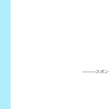
———スポン