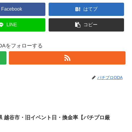
Facebook
はてブ
LINE
コピー
DAをフォローする
パチプロODA
県 越谷市・旧イベント日・換金率【パチプロ厳