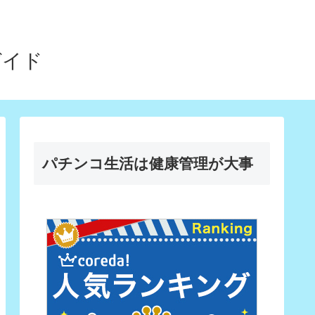
ガイド
パチンコ生活は健康管理が大事