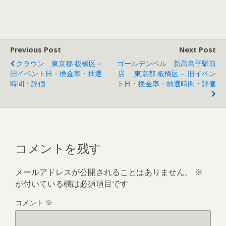
Previous Post
Next Post
クラウン 東京都 板橋区－
ゴールデンベル 新高島平駅前
旧イベント日・換金率・抽選
店 東京都 板橋区－ 旧イベン
時間・評価
ト日・換金率・抽選時間・評価
コメントを残す
メールアドレスが公開されることはありません。
※
が付いている欄は必須項目です
コメント
※