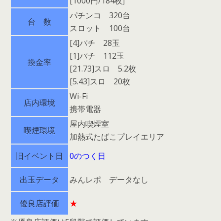
[1000円/184枚]
パチンコ 320台
台 数
スロット 100台
[4]パチ 28玉
[1]パチ 112玉
換金率
[21.73]スロ 5.2枚
[5.43]スロ 20枚
Wi-Fi
店内環境
携帯電器
屋内喫煙室
喫煙環境
加熱式たばこプレイエリア
旧イベント日
0のつく日
出玉データ
みんレポ データなし
優良店評価
★