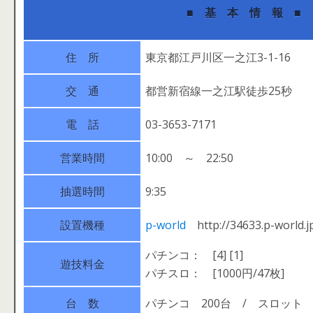
■ 基 本 情 報 ■
住 所
東京都江戸川区一之江3-1-16
交 通
都営新宿線一之江駅徒歩25秒
電 話
03-3653-7171
営業時間
10:00 ～ 22:50
抽選時間
9:35
設置機種
p-world
http://34633.p-world.j
パチンコ： [4] [1]
遊技料金
パチスロ： [1000円/47枚]
台 数
パチンコ 200台 / スロット 