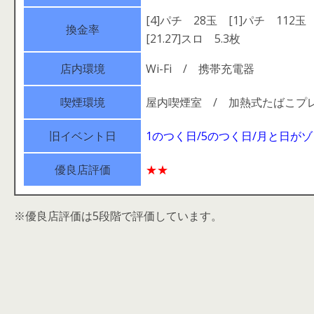
[4]パチ 28玉 [1]パチ 112玉
換金率
[21.27]スロ 5.3枚
店内環境
Wi-Fi / 携帯充電器
喫煙環境
屋内喫煙室 / 加熱式たばこプ
旧イベント日
1のつく日/5のつく日/月と日が
優良店評価
★★
※優良店評価は5段階で評価しています。