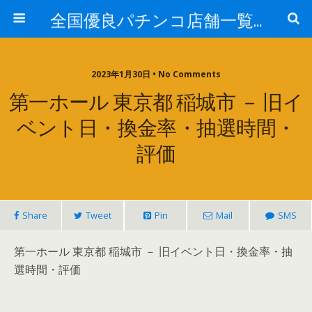
全国優良パチンコ店舗一覧：プロ厳選ガイド
2023年1月30日 • No Comments
第一ホール 東京都 稲城市 － 旧イ
ベント日・換金率・抽選時間・
評価
Share
Tweet
Pin
Mail
SMS
第一ホール 東京都 稲城市 － 旧イベント日・換金率・抽
選時間・評価