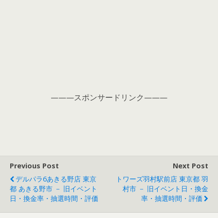
———スポンサードリンク———
Previous Post
Next Post
デルパラ6あきる野店 東京
トワーズ羽村駅前店 東京都 羽
都 あきる野市 － 旧イベント
村市 － 旧イベント日・換金
日・換金率・抽選時間・評価
率・抽選時間・評価