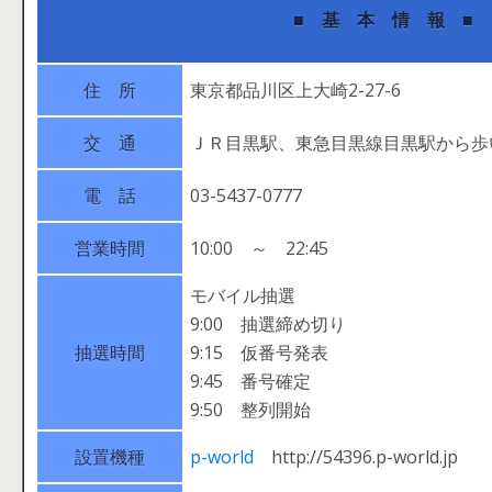
■ 基 本 情 報 ■
住 所
東京都品川区上大崎2-27-6
交 通
ＪＲ目黒駅、東急目黒線目黒駅から歩
電 話
03-5437-0777
営業時間
10:00 ～ 22:45
モバイル抽選
9:00 抽選締め切り
抽選時間
9:15 仮番号発表
9:45 番号確定
9:50 整列開始
設置機種
p-world
http://54396.p-world.jp