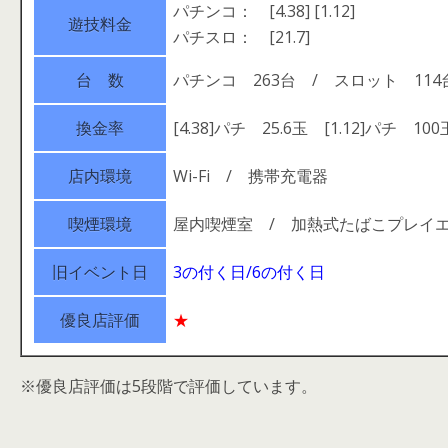
パチンコ： [4.38] [1.12]
遊技料金
パチスロ： [21.7]
台 数
パチンコ 263台 / スロット 114
換金率
[4.38]パチ 25.6玉 [1.12]パチ 100
店内環境
Wi-Fi / 携帯充電器
喫煙環境
屋内喫煙室 / 加熱式たばこプレイ
旧イベント日
3の付く日/6の付く日
優良店評価
★
※優良店評価は5段階で評価しています。