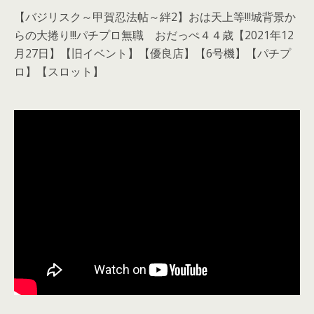
【バジリスク～甲賀忍法帖～絆2】おは天上等!!!城背景か
らの大捲り!!!パチプロ無職 おだっぺ４４歳【2021年12
月27日】【旧イベント】【優良店】【6号機】【パチプ
ロ】【スロット】