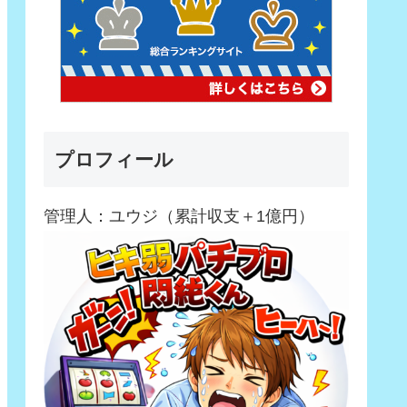
プロフィール
管理人：ユウジ（累計収支＋1億円）