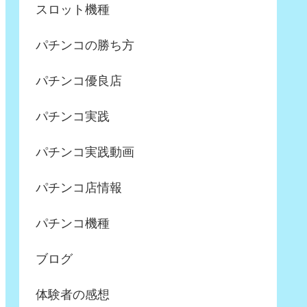
スロット機種
パチンコの勝ち方
パチンコ優良店
パチンコ実践
パチンコ実践動画
パチンコ店情報
パチンコ機種
ブログ
体験者の感想