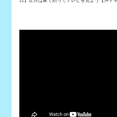
日】正月は家で黙ってテレビを見よう【沖ドキ