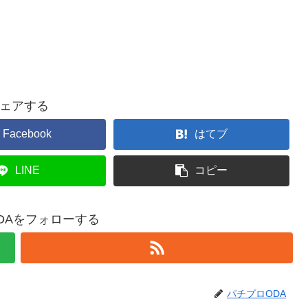
ェアする
Facebook
はてブ
LINE
コピー
DAをフォローする
パチプロODA