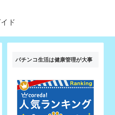
ガイド
パチンコ生活は健康管理が大事