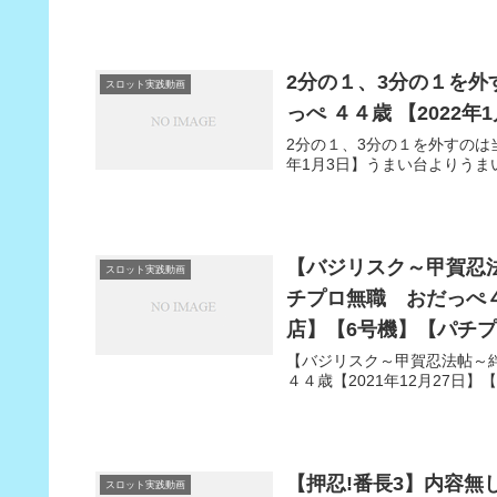
2分の１、3分の１を外
スロット実践動画
っぺ ４４歳 【2022
2分の１、3分の１を外すのは当
年1月3日】うまい台よりうま
【バジリスク～甲賀忍法
スロット実践動画
チプロ無職 おだっぺ４
店】【6号機】【パチ
【バジリスク～甲賀忍法帖～絆2
４４歳【2021年12月27
【押忍!番長3】内容無し
スロット実践動画