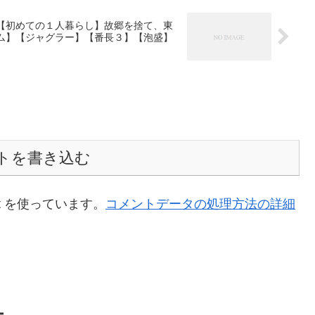
歳 【初めての１人暮らし】故郷を捨て、東
ム】【ジャグラー】【番長３】【泡盛】
トを書き込む
t を使っています。
コメントデータの処理方法の詳細
ー