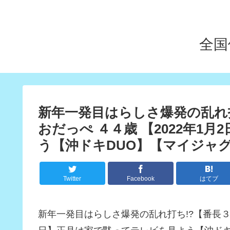
全国
新年一発目はらしさ爆発の乱れ打
おだっぺ ４４歳 【2022年1
う【沖ドキDUO】【マイジャ
Twitter
Facebook
はてブ
新年一発目はらしさ爆発の乱れ打ち!?【番長３】