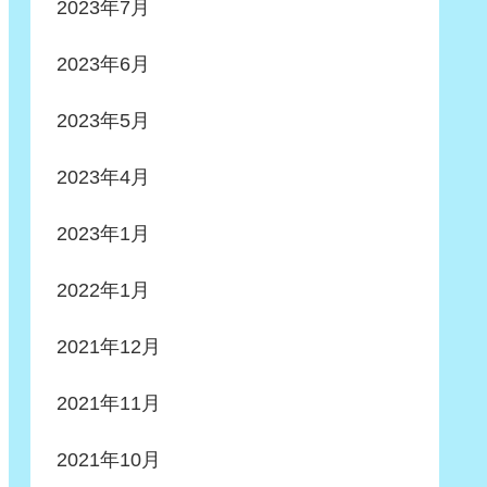
2023年7月
2023年6月
2023年5月
2023年4月
2023年1月
2022年1月
2021年12月
2021年11月
2021年10月