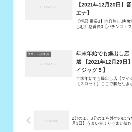
【2021年12月20
エナ】
【押忍!番長3】内容無し,映像無
しむ押忍番長3【パチンコ・
年末年始でも爆出し店【
スロット実践動画
歳 【2021年12月
イジャグ５】
年末年始でも爆出し店【マイジャ
【スロット】ここで勝たなき
2分の１、3分の１を外すのは当た
月3日】うまい台よりうまい飯!