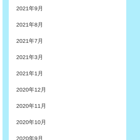
2021年9月
2021年8月
2021年7月
2021年3月
2021年1月
2020年12月
2020年11月
2020年10月
2020年9月