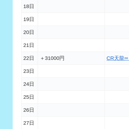
18日
19日
20日
21日
22日
＋31000円
CR天龍
23日
24日
25日
26日
27日