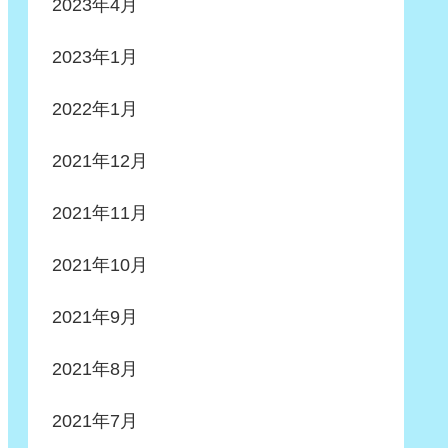
2023年4月
2023年1月
2022年1月
2021年12月
2021年11月
2021年10月
2021年9月
2021年8月
2021年7月