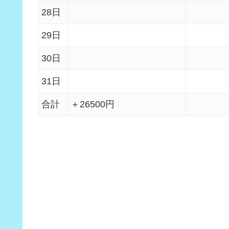
28日
29日
30日
31日
合計
＋26500円