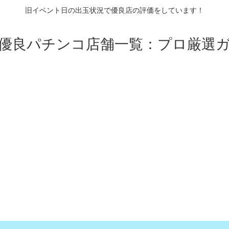
旧イベント日の出玉状況で優良店の評価をしています！
優良パチンコ店舗一覧：プロ厳選