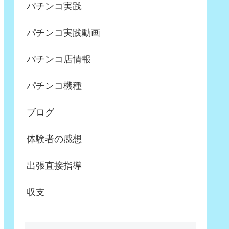
パチンコ実践
パチンコ実践動画
パチンコ店情報
パチンコ機種
ブログ
体験者の感想
出張直接指導
収支