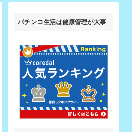
パチンコ生活は健康管理が大事