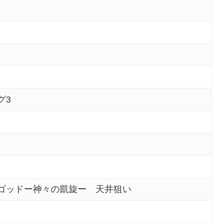
グ3
ゴッドー神々の凱旋ー 天井狙い