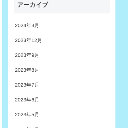
アーカイブ
2024年3月
2023年12月
2023年9月
2023年8月
2023年7月
2023年6月
2023年5月