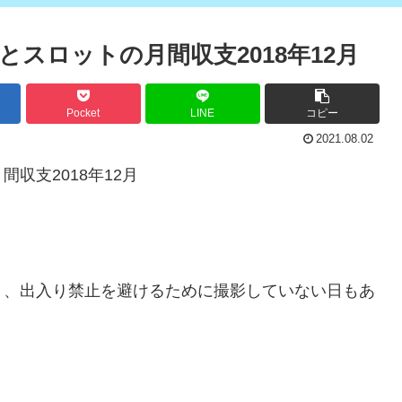
スロットの月間収支2018年12月
Pocket
LINE
コピー
2021.08.02
収支2018年12月
り、出入り禁止を避けるために撮影していない日もあ