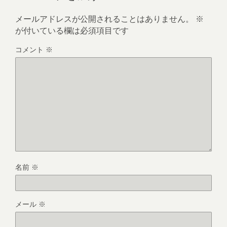
メールアドレスが公開されることはありません。
※
が付いている欄は必須項目です
コメント
※
名前
※
メール
※