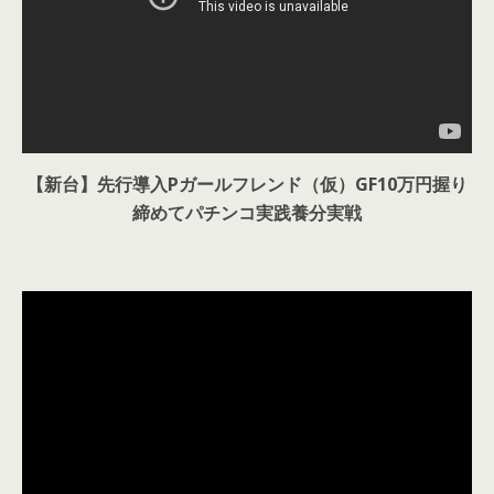
【新台】先行導入Pガールフレンド（仮）GF10万円握り
締めてパチンコ実践養分実戦