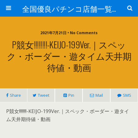
全国優良パチンコ店舗一覧：プロ厳選ガイド
2021年7月21日 • No Comments
P競女!!!!!!!!-KEIJO-199Ver.｜スペッ
ク・ボーダー・遊タイム天井期
待値・動画
Share
Tweet
Pin
Mail
SMS
P競女!!!!!!!!-KEIJO-199Ver.｜スペック・ボーダー・遊タイ
ム天井期待値・動画