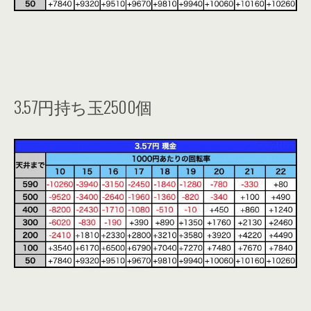
3.57円持ち玉2500個