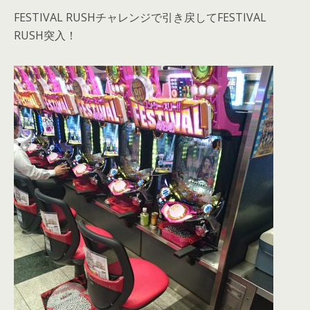
FESTIVAL RUSHチャレンジで引き戻してFESTIVAL
RUSH突入！