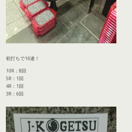
初打ちで16連！
10R：8回
5R：1回
4R：1回
3R：6回