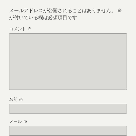
メールアドレスが公開されることはありません。
※
が付いている欄は必須項目です
コメント
※
名前
※
メール
※