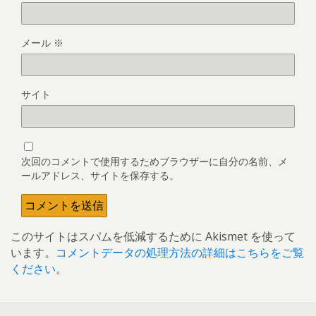
メール
※
サイト
次回のコメントで使用するためブラウザーに自分の名前、メ
ールアドレス、サイトを保存する。
このサイトはスパムを低減するために Akismet を使って
います。
コメントデータの処理方法の詳細はこちらをご覧
ください
。