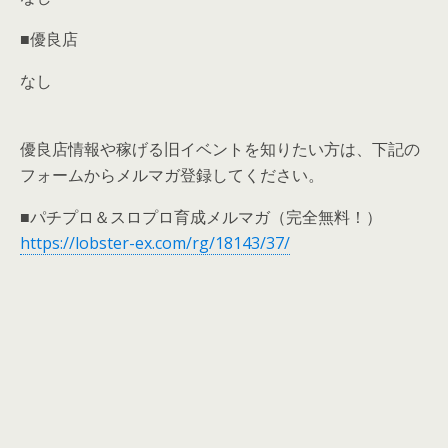
■優良店
なし
優良店情報や稼げる旧イベントを知りたい方は、下記の
フォームからメルマガ登録してください。
■パチプロ＆スロプロ育成メルマガ（完全無料！）
https://lobster-ex.com/rg/18143/37/