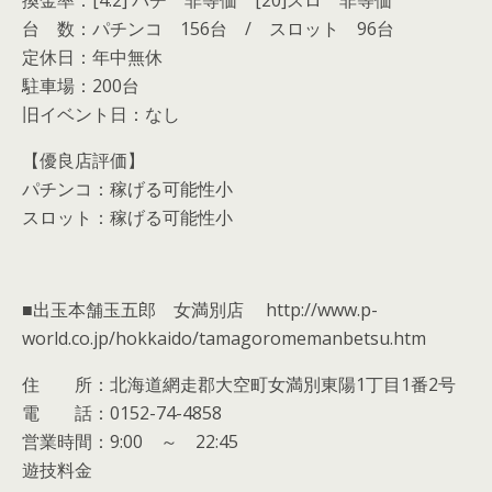
換金率：[4.2] パチ 非等価 [20]スロ 非等価
台 数：パチンコ 156台 / スロット 96台
定休日：年中無休
駐車場：200台
旧イベント日：なし
【優良店評価】
パチンコ：稼げる可能性小
スロット：稼げる可能性小
■出玉本舗玉五郎 女満別店 http://www.p-
world.co.jp/hokkaido/tamagoromemanbetsu.htm
住 所：北海道網走郡大空町女満別東陽1丁目1番2号
電 話：0152-74-4858
営業時間：9:00 ～ 22:45
遊技料金