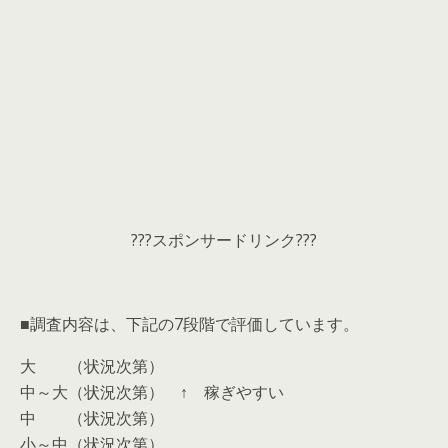
???スポンサードリンク???
■調査内容は、下記の7段階で評価しています。
大 （状況次第）
中～大（状況次第） ↑ 稼ぎやすい
中 （状況次第）
小～中（状況次第）