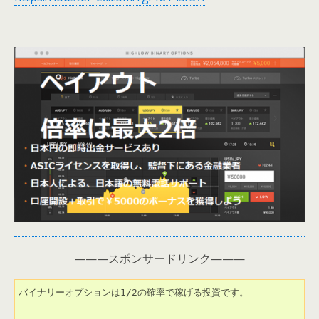
———スポンサードリンク———
バイナリーオプションは1/2の確率で稼げる投資です。
