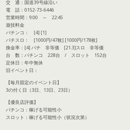
交 通：国道39号線沿い
電 話：0152-73-6446
営業時間：9:00 ～ 22:45
遊技料金
パチンコ： [4] [1]
パチスロ： [1000円/47枚] [1000円/178枚]
換金率：[4] パチ 非等価 [21.3]スロ 非等価
台 数：パチンコ 228台 / スロット 152台
定休日：年中無休
旧イベント日：
【毎月固定のイベント日】
3の付く日（3日、13日、23日）
【優良店評価】
パチンコ：稼げる可能性小
スロット：稼げる可能性小（状況次第）