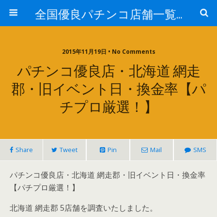
全国優良パチンコ店舗一覧：プロ厳選ガイド
2015年11月19日 • No Comments
パチンコ優良店・北海道 網走
郡・旧イベント日・換金率【パ
チプロ厳選！】
Share
Tweet
Pin
Mail
SMS
パチンコ優良店・北海道 網走郡・旧イベント日・換金率
【パチプロ厳選！】
北海道 網走郡 5店舗を調査いたしました。