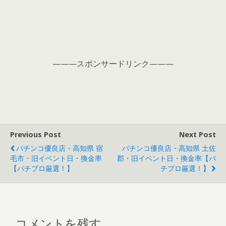
———スポンサードリンク———
Previous Post
Next Post
パチンコ優良店・高知県 宿
パチンコ優良店・高知県 土佐
毛市・旧イベント日・換金率
郡・旧イベント日・換金率【パ
【パチプロ厳選！】
チプロ厳選！】
コメントを残す