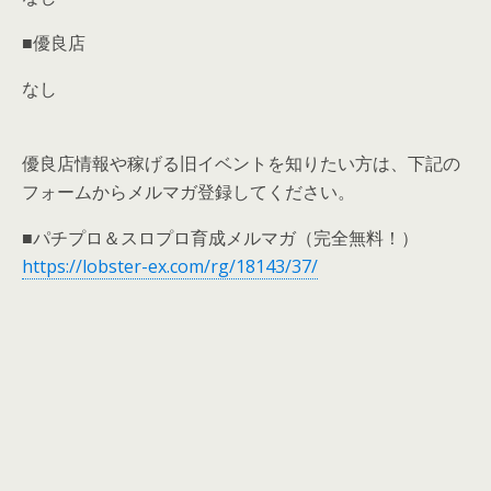
■優良店
なし
優良店情報や稼げる旧イベントを知りたい方は、下記の
フォームからメルマガ登録してください。
■パチプロ＆スロプロ育成メルマガ（完全無料！）
https://lobster-ex.com/rg/18143/37/