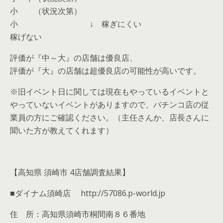
小 （状況次第）
小 ↓ 稼ぎにくい
稼げない
評価が『中～大』の店舗は優良店、
評価が『大』の店舗は超優良店の可能性が高いです。
※旧イベント日に関しては現在もやっているイベントと
やっていないイベントがありますので、パチンコ店の従
業員の方にご確認ください。（主任さんか、店長さんに
聞いた方が教えてくれます）
【高知県 須崎市 4店舗調査結果】
■ダイナム須崎店 http://57086.p-world.jp
住 所：高知県須崎市桐間南８６番地