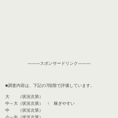
———スポンサードリンク———
■調査内容は、下記の7段階で評価しています。
大 （状況次第）
中～大（状況次第） ↑ 稼ぎやすい
中 （状況次第）
小～中（状況次第）