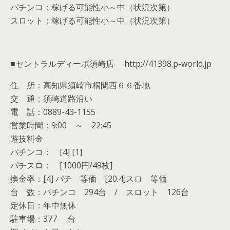
パチンコ：稼げる可能性小～中（状況次第）
スロット：稼げる可能性小～中（状況次第）
■セントラルディーボ須崎店 http://41398.p-world.jp
住 所：高知県須崎市桐間西６６番地
交 通：須崎道路沿い
電 話：0889-43-1155
営業時間：9:00 ～ 22:45
遊技料金
パチンコ： [4] [1]
パチスロ： [1000円/49枚]
換金率：[4] パチ 等価 [20.4]スロ 等価
台 数：パチンコ 294台 / スロット 126台
定休日：年中無休
駐車場：377 台