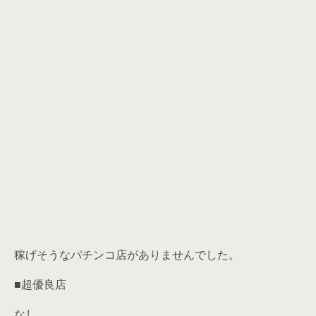
稼げそうなパチンコ店がありませんでした。
■超優良店
なし