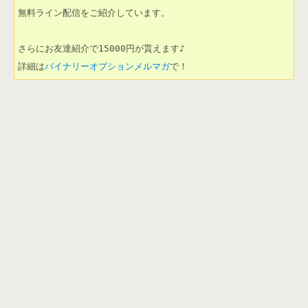
無料ライン配信をご紹介しています。

さらにお友達紹介で15000円が貰えます♪

詳細は
バイナリーオプションメルマガ
で！