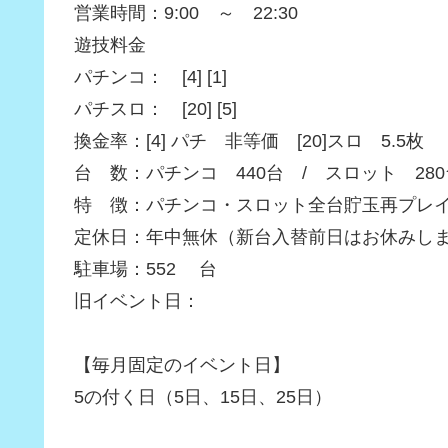
営業時間：9:00 ～ 22:30
遊技料金
パチンコ： [4] [1]
パチスロ： [20] [5]
換金率：[4] パチ 非等価 [20]スロ 5.5枚
台 数：パチンコ 440台 / スロット 280
特 徴：パチンコ・スロット全台貯玉再プレイ
定休日：年中無休（新台入替前日はお休みし
駐車場：552 台
旧イベント日：
【毎月固定のイベント日】
5の付く日（5日、15日、25日）