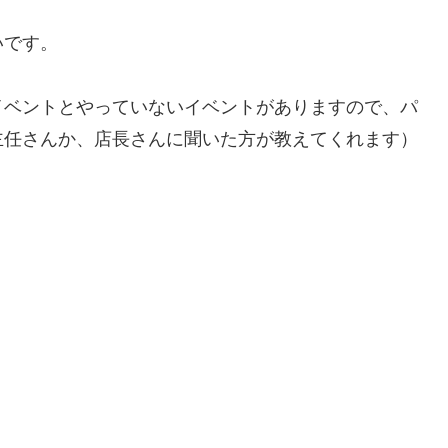
いです。
イベントとやっていないイベントがありますので、パ
主任さんか、店長さんに聞いた方が教えてくれます）