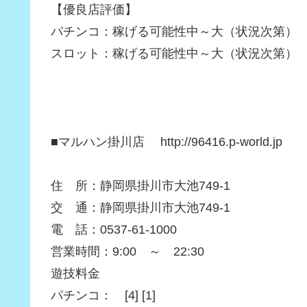
【優良店評価】
パチンコ：稼げる可能性中～大（状況次第）
スロット：稼げる可能性中～大（状況次第）
■マルハン掛川店 http://96416.p-world.jp
住 所：静岡県掛川市大池749-1
交 通：静岡県掛川市大池749-1
電 話：0537-61-1000
営業時間：9:00 ～ 22:30
遊技料金
パチンコ： [4] [1]