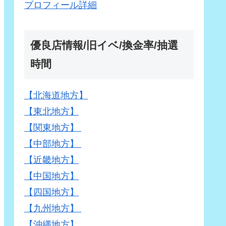
プロフィール詳細
優良店情報/旧イベ/換金率/抽選
時間
【北海道地方】
【東北地方】
【関東地方】
【中部地方】
【近畿地方】
【中国地方】
【四国地方】
【九州地方】
【沖縄地方】