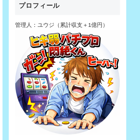
プロフィール
管理人：ユウジ（累計収支＋1億円）