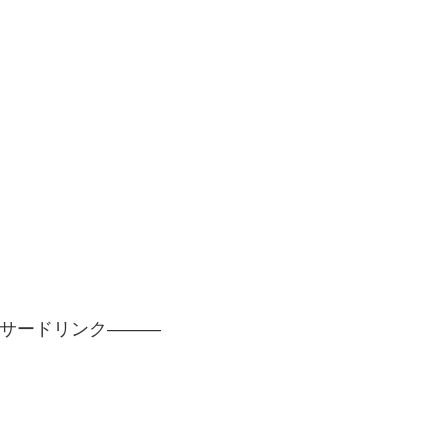
サードリンク———