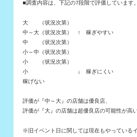
■調査内容は、下記の7段階で評価しています
大 （状況次第）
中～大（状況次第） ↑ 稼ぎやすい
中 （状況次第）
小～中（状況次第）
小 （状況次第）
小 ↓ 稼ぎにくい
稼げない
評価が『中～大』の店舗は優良店、
評価が『大』の店舗は超優良店の可能性が高
※旧イベント日に関しては現在もやっている