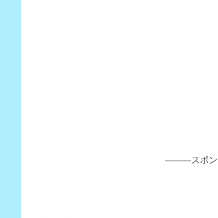
———スポン