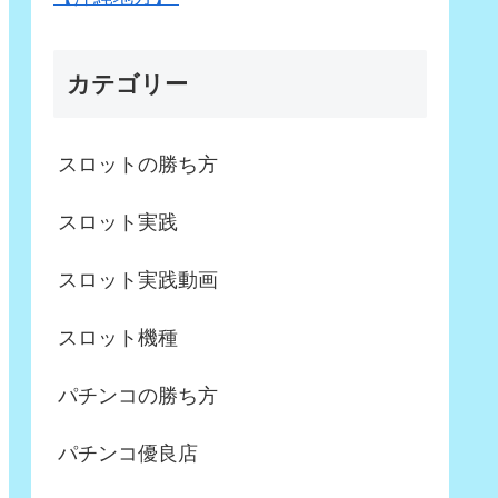
カテゴリー
スロットの勝ち方
スロット実践
スロット実践動画
スロット機種
パチンコの勝ち方
パチンコ優良店