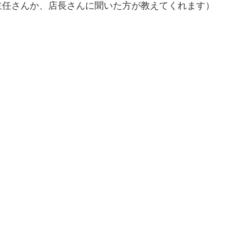
主任さんか、店長さんに聞いた方が教えてくれます）