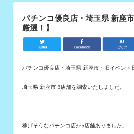
パチンコ優良店・埼玉県 新座
厳選！】
Twitter
Facebook
はてブ
パチンコ優良店・埼玉県 新座市・旧イベント
埼玉県 新座市 8店舗を調査いたしました。
稼げそうなパチンコ店が5店舗ありました。