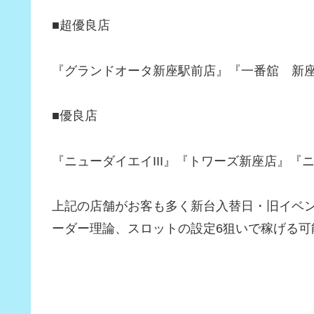
■超優良店
『グランドオータ新座駅前店』『一番舘 新
■優良店
『ニューダイエイIII』『トワーズ新座店』『
上記の店舗がお客も多く新台入替日・旧イベ
ーダー理論、スロットの設定6狙いで稼げる可