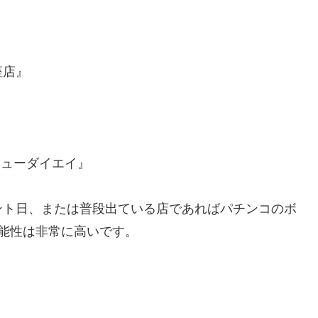
座店』
ニューダイエイ』
ント日、または普段出ている店であればパチンコのボ
能性は非常に高いです。