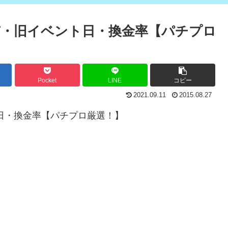
市・旧イベント日・換金率【パチプロ
Pocket
LINE
コピー
2021.09.11
2015.08.27
日・換金率【パチプロ厳選！】