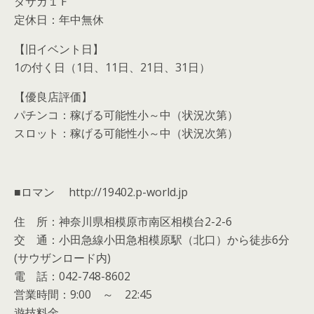
ダサガ１Ｆ
定休日：年中無休
【旧イベント日】
1の付く日（1日、11日、21日、31日）
【優良店評価】
パチンコ：稼げる可能性小～中（状況次第）
スロット：稼げる可能性小～中（状況次第）
■ロマン http://19402.p-world.jp
住 所：神奈川県相模原市南区相模台2-2-6
交 通：小田急線小田急相模原駅（北口）から徒歩6分
(サウザンロード内)
電 話：042-748-8602
営業時間：9:00 ～ 22:45
遊技料金