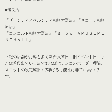
■優良店
『ザ シティ／ベルシティ相模大野店』『キコーナ相模
原店』
『コンコルド相模大野店』『ｇｌｏｗ ＡＭＵＳＥＭＥ
ＮＴＨＡＬＬ』
上記の店舗がお客も多く新台入替日・旧イベント日、ま
たは普段出ている店であればパチンコのボーダー理論、
スロットの設定6狙いで稼げる可能性は非常に高いで
す。