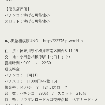
【優良店評価】
パチンコ：稼げる可能性小
スロット：稼げる可能性小
■小田急相模原UNO http://22376.p-world.jp
住 所：神奈川県相模原市南区南台5-11-19
交 通：小田急相模原駅【北口】すぐ♪
営業時間：9:00 ～ 22:50
遊技料金
パチンコ： [4] [1]
パチスロ： [1000円/47枚] [5]
換金率：[4]パチ ？ [21.3]スロ ？
台 数：パチンコ 290台 / スロット 210台
特 徴：サウザンロード入口交差点横 ペアナード・オ