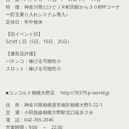
特 徴：神奈川県だけどＪＲ町田駅から３０秒!Pコーナ
ー貯玉乗り入れシステム導入♪
定休日：年中無休
【旧イベント日】
5の付く日（5日、15日、25日）
【優良店評価】
パチンコ：稼げる可能性小
スロット：稼げる可能性小
■コンコルド相模大野店 http://70379.p-world.jp
住 所：神奈川県相模原市南区相模大野3-22-1
交 通：小田急線相模大野駅北口徒歩２分
電 話：042-765-2045
営業時間：9:00 ～ 22:30