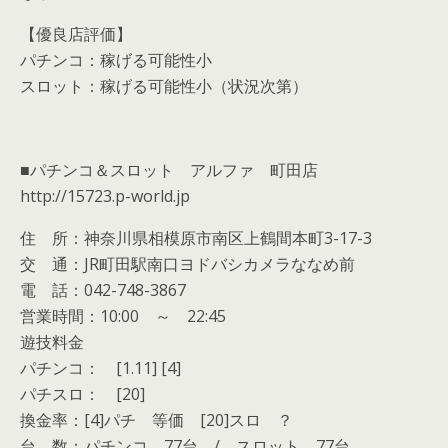
【優良店評価】
パチンコ：稼げる可能性小
スロット：稼げる可能性小（状況次第）
■パチンコ＆スロット アルファ 町田店
http://15723.p-world.jp
住 所：神奈川県相模原市南区上鶴間本町3-17-3
交 通：JR町田駅南口ヨドバシカメラななめ前
電 話：042-748-3867
営業時間：10:00 ～ 22:45
遊技料金
パチンコ： [1.11] [4]
パチスロ： [20]
換金率：[4]パチ 等価 [20]スロ ？
台 数：パチンコ 77台 / スロット 77台