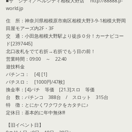
■ザ シティ／ベルシティ相模大野店 http://88888.p-
world.jp
住 所：神奈川県相模原市南区相模大野3-9-1相模大野岡
田屋モアーズ内2F・3F
交 通：小田急相模大野駅より徒歩０分！カーナビコー
ド[2397445]
北口改札をでて右折→右折でもう目の前！
営業時間：09:00 ～ 22:40
遊技料金
パチンコ： [4] [1]
パチスロ： [1000円/47枚]
換金率：[4]パチ 等価 [21.3]スロ 等価
台 数：パチンコ 388台 / スロット 315台
特 徴：とにかくワクワクをカタチに♪
定休日：基本的に年中無休!!!
【旧イベント日】