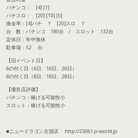
パチンコ： [4] [1]
パチスロ： [20] [10] [5]
換金率：[4]パチ ？ [20]スロ ？
台 数：パチンコ 180台 / スロット 132台
定休日：年中無休
駐車場：52 台
【旧イベント日】
6の付く日（6日、16日、26日）
8の付く日（8日、18日、28日）
【優良店評価】
パチンコ：稼げる可能性小
スロット：稼げる可能性小
■ニュードラゴン古淵店 http://23061.p-world.jp