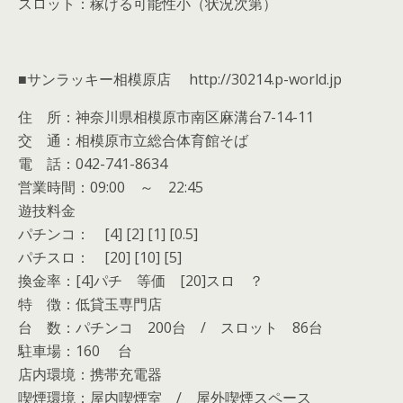
スロット：稼げる可能性小（状況次第）
■サンラッキー相模原店 http://30214.p-world.jp
住 所：神奈川県相模原市南区麻溝台7-14-11
交 通：相模原市立総合体育館そば
電 話：042-741-8634
営業時間：09:00 ～ 22:45
遊技料金
パチンコ： [4] [2] [1] [0.5]
パチスロ： [20] [10] [5]
換金率：[4]パチ 等価 [20]スロ ？
特 徴：低貸玉専門店
台 数：パチンコ 200台 / スロット 86台
駐車場：160 台
店内環境：携帯充電器
喫煙環境：屋内喫煙室 / 屋外喫煙スペース