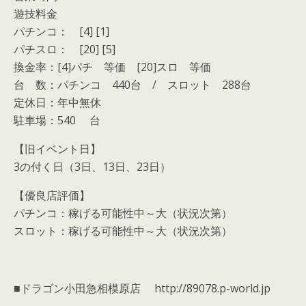
遊技料金
パチンコ： [4] [1]
パチスロ： [20] [5]
換金率：[4]パチ 等価 [20]スロ 等価
台 数：パチンコ 440台 / スロット 288台
定休日：年中無休
駐車場：540 台
【旧イベント日】
3の付く日（3日、13日、23日）
【優良店評価】
パチンコ：稼げる可能性中～大（状況次第）
スロット：稼げる可能性中～大（状況次第）
■ドラゴン小田急相模原店 http://89078.p-world.jp