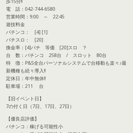
歩15分!!
電 話：042-744-6580
営業時間：9:00 ～ 22:45
遊技料金
パチンコ： [4] [1]
パチスロ： [20]
換金率：[4]パチ 等価 [20]スロ ？
台 数：パチンコ 258台 / スロット 80台
特 徴：P&S全台パーソナルシステムで台移動も楽々♪最
新機種も続々導入!!
定休日：年中無休!!
駐車場：211 台
【旧イベント日】
7の付く日（7日、17日、27日）
【優良店評価】
パチンコ：稼げる可能性小