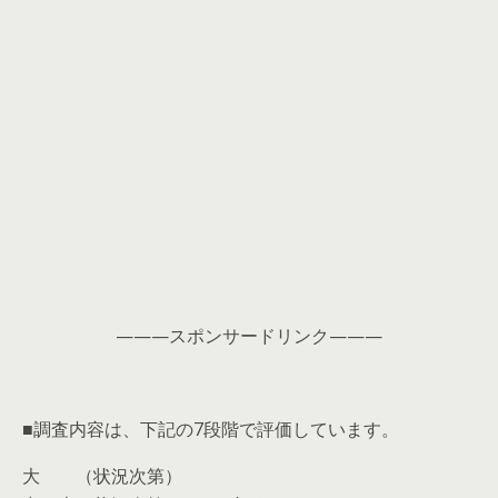
———スポンサードリンク———
■調査内容は、下記の7段階で評価しています。
大 （状況次第）