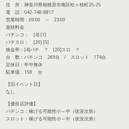
住 所：神奈川県相模原市南区松ヶ枝町25-25
電 話：042-748-8817
営業時間：09:00 ～ 23:00
遊技料金
パチンコ： [4] [1]
パチスロ： [20] [5]
換金率：[4]パチ ？ [20]スロ ？
台 数：パチンコ 269台 / スロット 174台
定休日：年中無休
駐車場：158 台
【旧イベント日】
なし
【優良店評価】
パチンコ：稼げる可能性小～中（状況次第）
スロット：稼げる可能性小～中（状況次第）