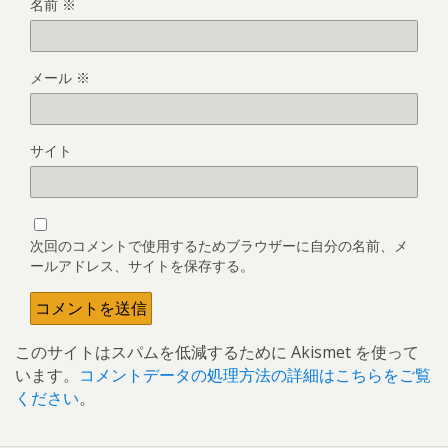
名前
※
メール
※
サイト
次回のコメントで使用するためブラウザーに自分の名前、メ
ールアドレス、サイトを保存する。
このサイトはスパムを低減するために Akismet を使って
います。
コメントデータの処理方法の詳細はこちらをご覧
ください
。