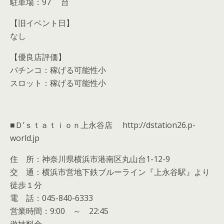
駐車場：97 台
【旧イベント日】
なし
【優良店評価】
パチンコ：稼げる可能性小
スロット：稼げる可能性小
■Ｄ’ｓｔａｔｉｏｎ上永谷店 http://dstation26.p-
world.jp
住 所：神奈川県横浜市港南区丸山台1-12-9
交 通：横浜市営地下鉄ブルーライン『上永谷駅』より
徒歩１分
電 話：045-840-6333
営業時間：9:00 ～ 22:45