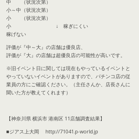
中 （状況次第）
小～中（状況次第）
小 （状況次第）
小 ↓ 稼ぎにくい
稼げない
評価が『中～大』の店舗は優良店、
評価が『大』の店舗は超優良店の可能性が高いです。
※旧イベント日に関しては現在もやっているイベントと
やっていないイベントがありますので、パチンコ店の従
業員の方にご確認ください。（主任さんか、店長さんに
聞いた方が教えてくれます）
【神奈川県 横浜市 港南区 11店舗調査結果】
■ジアス上大岡 http://71041.p-world.jp