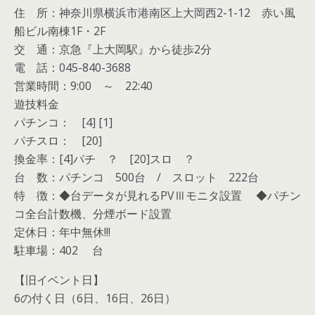
住 所：神奈川県横浜市港南区上大岡西2-1-12 赤い風
船ビル南棟1F・2F
交 通：京急『上大岡駅』から徒歩2分
電 話：045-840-3688
営業時間：9:00 ～ 22:40
遊技料金
パチンコ： [4] [1]
パチスロ： [20]
換金率：[4]パチ ？ [20]スロ ？
台 数：パチンコ 500台 / スロット 222台
特 徴：◆台データが見れるPVⅢモニタ設置 ◆パチン
コ全台計数機、分煙ボード設置
定休日：年中無休!!!
駐車場：402 台
【旧イベント日】
6の付く日（6日、16日、26日）