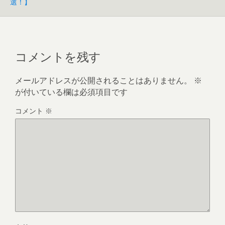
選！】
コメントを残す
メールアドレスが公開されることはありません。
※
が付いている欄は必須項目です
コメント
※