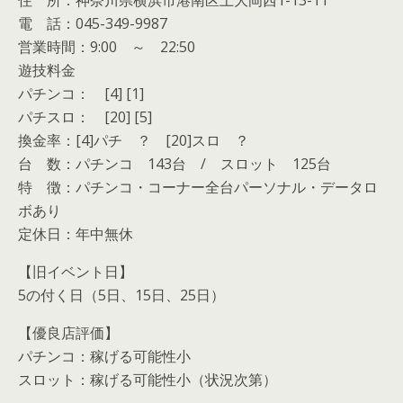
住 所：神奈川県横浜市港南区上大岡西1-13-11
電 話：045-349-9987
営業時間：9:00 ～ 22:50
遊技料金
パチンコ： [4] [1]
パチスロ： [20] [5]
換金率：[4]パチ ？ [20]スロ ？
台 数：パチンコ 143台 / スロット 125台
特 徴：パチンコ・コーナー全台パーソナル・データロ
ボあり
定休日：年中無休
【旧イベント日】
5の付く日（5日、15日、25日）
【優良店評価】
パチンコ：稼げる可能性小
スロット：稼げる可能性小（状況次第）