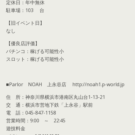
定休日：年中無休
駐車場：103 台
【旧イベント日】
なし
【優良店評価】
パチンコ：稼げる可能性小
スロット：稼げる可能性小
■Parlor NOAH 上永谷店 http://noah1.p-world.jp
住 所：神奈川県横浜市港南区丸山台1-13-21
交 通：横浜市営地下鉄「上永谷」駅前
電 話：045-847-1158
営業時間：9:00 ～ 22:45
遊技料金