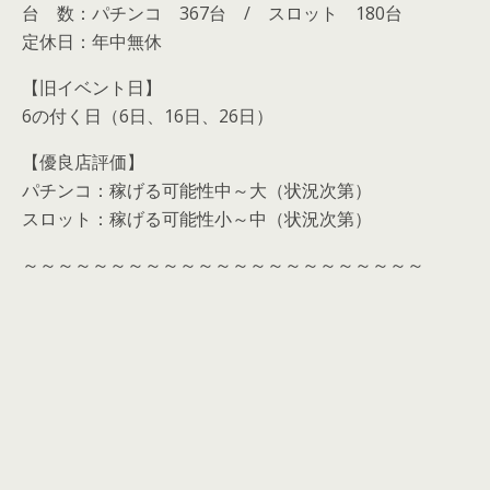
台 数：パチンコ 367台 / スロット 180台
定休日：年中無休
【旧イベント日】
6の付く日（6日、16日、26日）
【優良店評価】
パチンコ：稼げる可能性中～大（状況次第）
スロット：稼げる可能性小～中（状況次第）
～～～～～～～～～～～～～～～～～～～～～～～