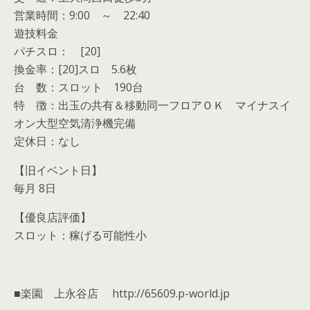
営業時間：9:00 ～ 22:40
遊技料金
パチスロ： [20]
換金率：[20]スロ 5.6枚
台 数：スロット 190台
特 徴：出玉の共有＆移動同一フロアＯＫ マイナスイ
オン大型空気清浄機完備
定休日：なし
【旧イベント日】
毎月 8日
【優良店評価】
スロット：稼げる可能性小
■楽園 上永谷店 http://65609.p-world.jp