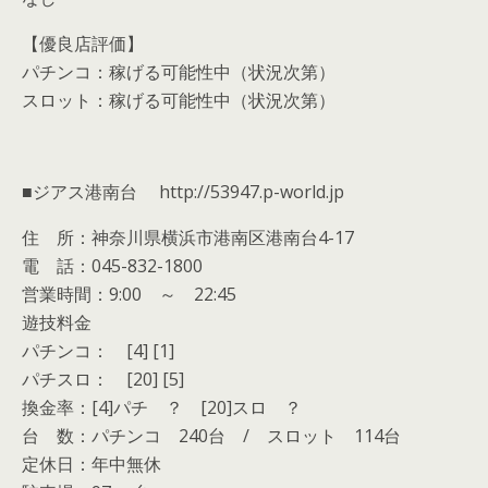
【優良店評価】
パチンコ：稼げる可能性中（状況次第）
スロット：稼げる可能性中（状況次第）
■ジアス港南台 http://53947.p-world.jp
住 所：神奈川県横浜市港南区港南台4-17
電 話：045-832-1800
営業時間：9:00 ～ 22:45
遊技料金
パチンコ： [4] [1]
パチスロ： [20] [5]
換金率：[4]パチ ？ [20]スロ ？
台 数：パチンコ 240台 / スロット 114台
定休日：年中無休