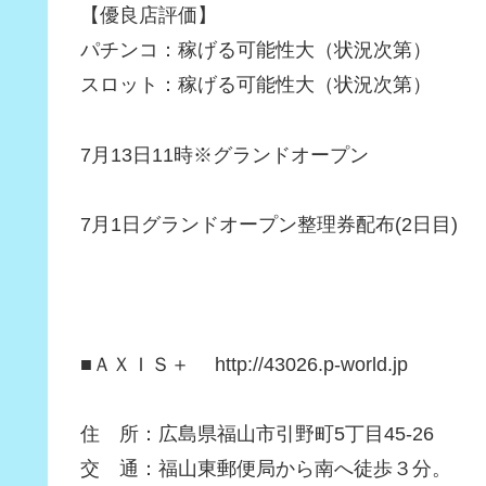
【優良店評価】
パチンコ：稼げる可能性大（状況次第）
スロット：稼げる可能性大（状況次第）
7月13日11時※グランドオープン
7月1日グランドオープン整理券配布(2日目)
■ＡＸＩＳ＋ http://43026.p-world.jp
住 所：広島県福山市引野町5丁目45-26
交 通：福山東郵便局から南へ徒歩３分。