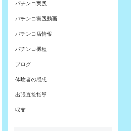
パチンコ実践
パチンコ実践動画
パチンコ店情報
パチンコ機種
ブログ
体験者の感想
出張直接指導
収支