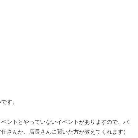
いです。
イベントとやっていないイベントがありますので、パ
主任さんか、店長さんに聞いた方が教えてくれます）