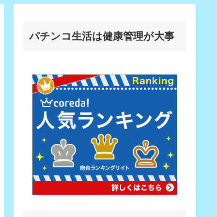
パチンコ生活は健康管理が大事