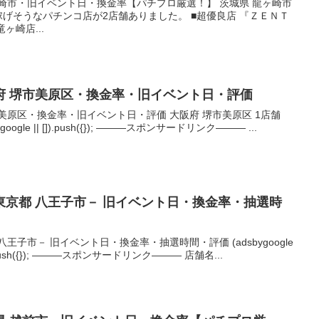
旧イベント日・換金率【パチプロ厳選！】 茨城県 龍ヶ崎市
 『ガイア竜ヶ崎店...
府 堺市美原区・換金率・旧イベント日・評価
金率・旧イベント日・評価 大阪府 堺市美原区 1店舗
(adsbygoogle = window.adsbygoogle || []).push({}); ———スポンサードリンク——— ...
京都 八王子市－ 旧イベント日・換金率・抽選時
－ 旧イベント日・換金率・抽選時間・評価 (adsbygoogle
= window.adsbygoogle || []).push({}); ———スポンサードリンク——— 店舗名...