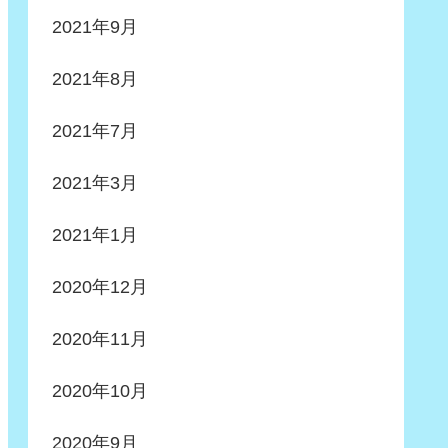
2021年9月
2021年8月
2021年7月
2021年3月
2021年1月
2020年12月
2020年11月
2020年10月
2020年9月