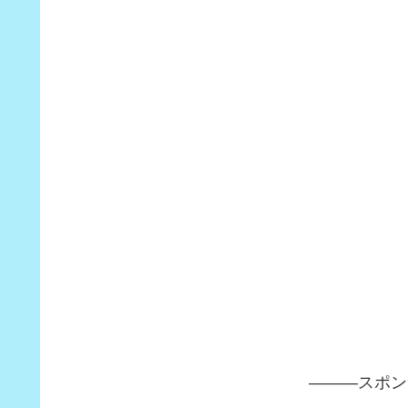
———スポン