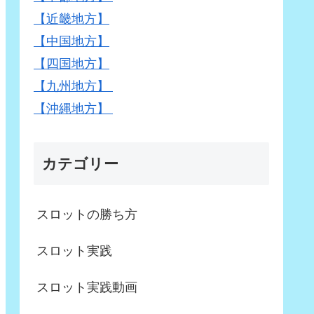
【近畿地方】
【中国地方】
【四国地方】
【九州地方】
【沖縄地方】
カテゴリー
スロットの勝ち方
スロット実践
スロット実践動画