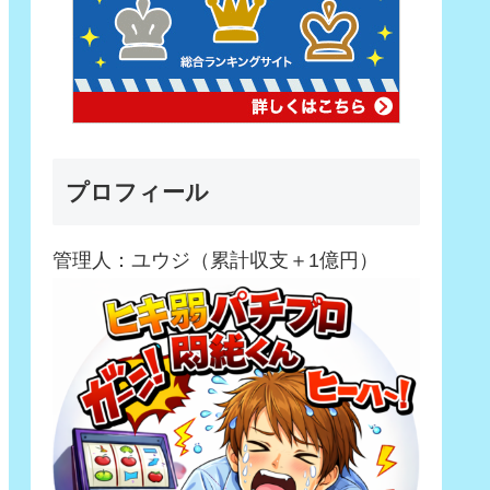
プロフィール
管理人：ユウジ（累計収支＋1億円）