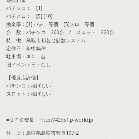
遊技料金
パチンコ： [1]
パチスロ： [5] [10]
換金率：[1] パチ 等価 [5]スロ 等価
台 数：パチンコ 260台 / スロット 220台
特 徴：鳥取市初各台計数システム
定休日：年中無休
駐車場：400 台
旧イベント日：なし
【優良店評価】
パチンコ：稼げない
スロット：稼げない
■ＵＦＯ安長 http://42551.p-world.jp
住 所：鳥取県鳥取市安長107-2