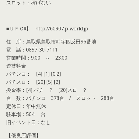
スロット：稼げない
■ＵＦＯ叶 http://60907.p-world.jp
住 所：鳥取県鳥取市叶字四反田96番地
電 話：0857-30-7111
営業時間：9:00 ～ 23:00
遊技料金
パチンコ： [4] [1] [0.2]
パチスロ： [20] [5] [2]
換金率：[4] パチ ？ [20]スロ ？
台 数：パチンコ 378台 / スロット 288台
定休日：年中無休
駐車場：504 台
旧イベント日：なし
【優良店評価】