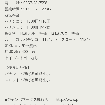
電 話：0857-28-7558
営業時間：9:00 ～ 22:45
遊技料金
パチンコ： [500円/116玉]
パチスロ： [1000円/47枚]
換金率：[4.3] パチ 等価 [21.3]スロ 等価
台 数：パチンコ 112台 / スロット 112台
定 休 日：年中無休
駐 車 場：400 台
旧イベント日：なし
【優良店評価】
パチンコ：稼げる可能性小
スロット：稼げる可能性小
■ジャンボマックス鳥取店 http://www.p-