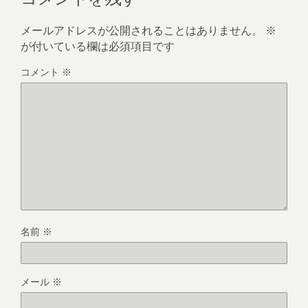
メールアドレスが公開されることはありません。
※
が付いている欄は必須項目です
コメント
※
名前
※
メール
※