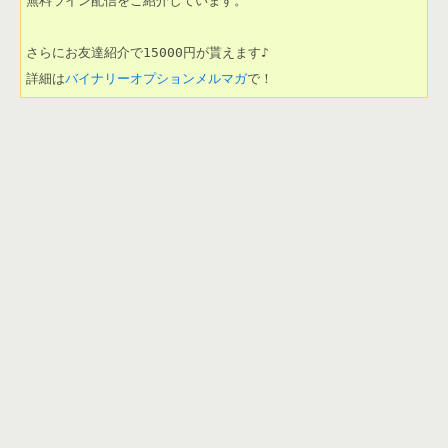
無料ライン配信をご紹介しています。

さらにお友達紹介で15000円が貰えます♪

詳細は
バイナリーオプションメルマガ
で！