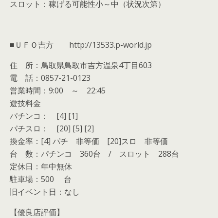
スロット：稼げる可能性小～中（状況次第）
■ＵＦＯ吉方 http://13533.p-world.jp
住 所：鳥取県鳥取市吉方温泉4丁目603
電 話：0857-21-0123
営業時間：9:00 ～ 22:45
遊技料金
パチンコ： [4] [1]
パチスロ： [20] [5] [2]
換金率：[4] パチ 非等価 [20]スロ 非等価
台 数：パチンコ 360台 / スロット 288台
定休日：年中無休
駐車場：500 台
旧イベント日：なし
【優良店評価】