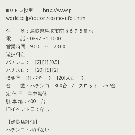
■ＵＦＯ秋里 http://www.p-
world.co.jp/tottori/cosmo-ufo1.htm
住 所：鳥取県鳥取市南隈８７６番地
電 話：0857-31-1000
営業時間：9:00 ～ 23:00
遊技料金
パチンコ： [2] [1] [0.5]
パチスロ： [20] [5] [2]
換金率：[1] パチ ？ [20]スロ ？
台 数：パチンコ 300台 / スロット 262台
定 休 日：年中無休
駐 車 場：400 台
旧イベント日：なし
【優良店評価】
パチンコ：稼げない