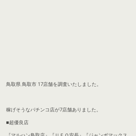
鳥取県 鳥取市 17店舗を調査いたしました。
稼げそうなパチンコ店が7店舗ありました。
■超優良店
『マルハン鳥取店』『ＵＦＯ安長』『ジャンボマックス