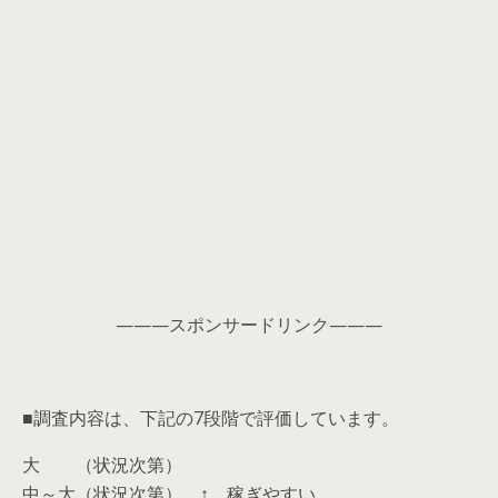
———スポンサードリンク———
■調査内容は、下記の7段階で評価しています。
大 （状況次第）
中～大（状況次第） ↑ 稼ぎやすい