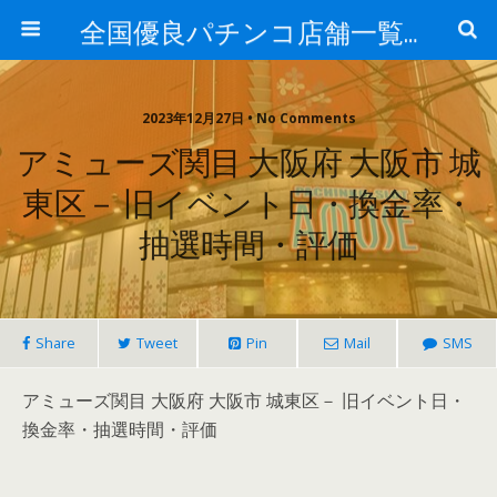
全国優良パチンコ店舗一覧：プロ厳選ガイド
2023年12月27日 • No Comments
アミューズ関目 大阪府 大阪市 城
東区－ 旧イベント日・換金率・
抽選時間・評価
Share
Tweet
Pin
Mail
SMS
アミューズ関目 大阪府 大阪市 城東区－ 旧イベント日・
換金率・抽選時間・評価