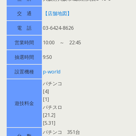
交 通
【店舗地図】
電 話
03-6424-8626
営業時間
10:00 ～ 22:45
抽選時間
9:50
設置機種
p-world
パチンコ
[4]
[1]
遊技料金
パチスロ
[21.2]
[5.31]
パチンコ 351台