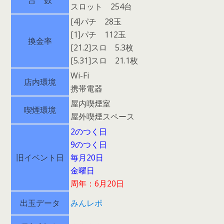
台 数
スロット 254台
[4]パチ 28玉
[1]パチ 112玉
換金率
[21.2]スロ 5.3枚
[5.31]スロ 21.1枚
Wi-Fi
店内環境
携帯電器
屋内喫煙室
喫煙環境
屋外喫煙スペース
2のつく日
9のつく日
旧イベント日
毎月20日
金曜日
周年：6月20日
出玉データ
みんレポ