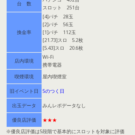
台 数
スロット 251台
[4]パチ 28玉
[2]パチ 56玉
換金率
[1]パチ 112玉
[21.73]スロ 5.2枚
[5.43]スロ 20.6枚
Wi-Fi
店内環境
携帯電器
喫煙環境
屋内喫煙室
旧イベント日
5のつく日
出玉データ
みんレポデータなし
優良店評価
★★★
※優良店評価は5段階で基本的にスロットを対象に評価