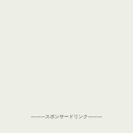
———スポンサードリンク———