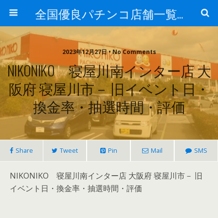
全国優良パチンコ店舗一覧：プロ厳選ガイド
2023年12月27日 • No Comments
NIKONIKO 寝屋川南インター店 大
阪府 寝屋川市－ 旧イベント日・
換金率・抽選時間・評価
Share
Tweet
Pin
Mail
SMS
NIKONIKO 寝屋川南インター店 大阪府 寝屋川市－ 旧
イベント日・換金率・抽選時間・評価