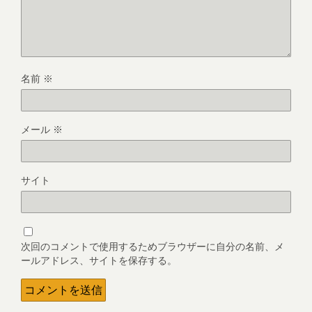
名前
※
メール
※
サイト
次回のコメントで使用するためブラウザーに自分の名前、メ
ールアドレス、サイトを保存する。