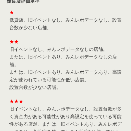
優良店評価基準
★
低貸店、旧イベントなし、みんレポデータなし、設置
台数が少ない店舗。
★
★
旧イベントなし、みんレポデータなしの
店舗。
または、旧イベントあり、みんレポデータなしの店
舗。
または、旧イベントあり、みんレポデータあり、高設
定が使われている可能性が低い店舗。
設置台数が少ない店舗。
★
★
★
旧イベントなし、みんレポデータなし、設置台数が多
く資金力がある可能性があり高設定を使っている可能
性がある
店舗。
または、旧イベントあり、みんレポデ