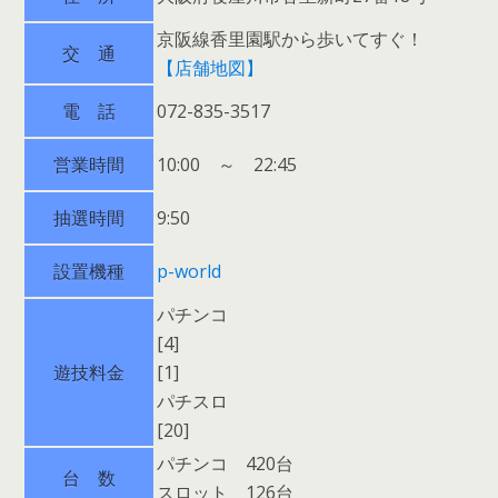
京阪線香里園駅から歩いてすぐ！
交 通
【店舗地図】
電 話
072-835-3517
営業時間
10:00 ～ 22:45
抽選時間
9:50
設置機種
p-world
パチンコ
[4]
遊技料金
[1]
パチスロ
[20]
パチンコ 420台
台 数
スロット 126台